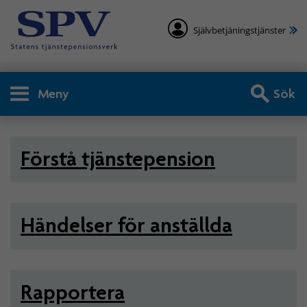
Självbetjäningstjänster
Meny
Sök
Arbetsgivare - Statlig tjän
Förstå tjänstepension
Händelser för anställda
Rapportera