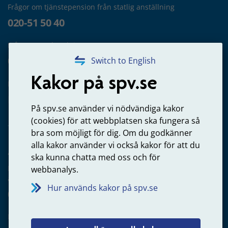
Frågor om tjänstepension från statlig anställning
020-51 50 40
Frågor om utbetalning
020-65 00 65
Switch to English
Kakor på spv.se
Kontakta oss
Privatperson – skicka mejl till oss
På spv.se använder vi nödvändiga kakor
(cookies) för att webbplatsen ska fungera så
bra som möjligt för dig. Om du godkänner
alla kakor använder vi också kakor för att du
Arbetsgivare
ska kunna chatta med oss och för
Frågor om administration av tjänstepension från statlig
webbanalys.
anställning
Hur används kakor på spv.se
060-18 75 03
Kontakta oss