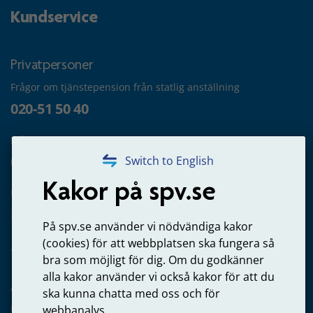
Kundservice
Privatpersoner
Frågor om tjänstepension från statlig anställning
020-51 50 40
Frågor om utbetalning
020-65 00 65
Switch to English
Kakor på spv.se
Kontakta oss
Privatperson – skicka mejl till oss
På spv.se använder vi nödvändiga kakor
(cookies) för att webbplatsen ska fungera så
bra som möjligt för dig. Om du godkänner
alla kakor använder vi också kakor för att du
Arbetsgivare
ska kunna chatta med oss och för
Frågor om administration av tjänstepension från statlig
webbanalys.