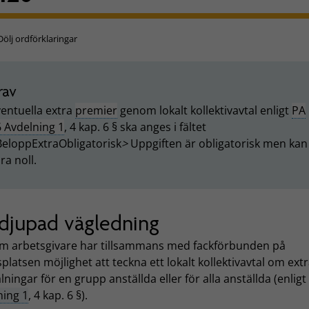
Dölj ordförklaringar
rav
entuella extra
premier
genom lokalt kollektivavtal enligt
PA
 Avdelning 1
, 4 kap. 6 § ska anges i fältet
BeloppExtraObligatorisk
>
Uppgiften är obligatorisk men kan
ra noll.
djupad vägledning
m arbetsgivare har tillsammans med fackförbunden på
platsen möjlighet att teckna ett lokalt kollektivavtal om ext
lningar för en grupp anställda eller för alla anställda (enligt
ning 1
, 4 kap. 6 §).