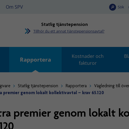
Om SPV
Sök
Statlig tjänstepension
Tillhör du ett annat tjänstepensionsavtal?
Kostnader och
Bl
Rapportera
fakturor
givare
Statlig tjänstepension
Rapportera
Vägledning till öve
a premier genom lokalt kollektivavtal – krav 65.120
tra premier genom lokalt kol
.120