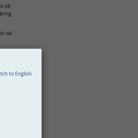
 till
kring
ör de
Flex
.
tch to English