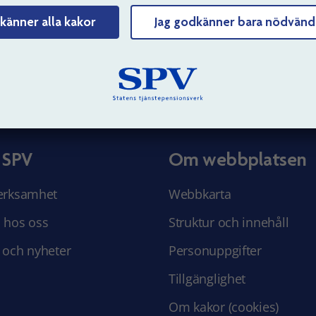
Tyck till om sidans innehåll
känner alla kakor
Jag godkänner bara nödvänd
 SPV
Om webbplatsen
erksamhet
Webbkarta
 hos oss
Struktur och innehåll
 och nyheter
Personuppgifter
Tillgänglighet
Om kakor (cookies)