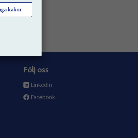
iga kakor
Följ oss
LinkedIn
Facebook