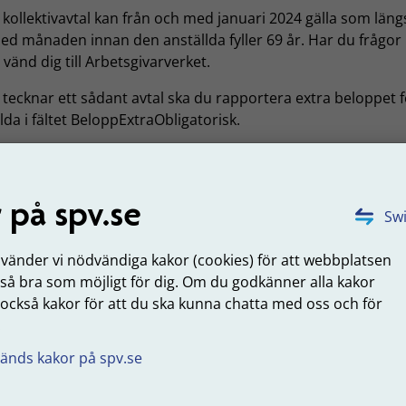
 kollektivavtal kan från och med januari 2024 gälla som längst
ed månaden innan den anställda fyller 69 år. Har du frågor 
 vänd dig till Arbetsgivarverket.
tecknar ett sådant avtal ska du rapportera extra beloppet f
lda i fältet BeloppExtraObligatorisk.
 placeras pengarna?
na som sätts av enligt lokalt kollektivavtal placeras i
Kåpan 
 på spv.se
Swi
 faktureras pengarna?
nvänder vi nödvändiga kakor (cookies) för att webbplatsen
 så bra som möjligt för dig. Om du godkänner alla kakor
extra avsättningar faktureras på den ordinarie fakturan för
 också kakor för att du ska kunna chatta med oss och för
ebestämd pension. På fakturan specificeras det som Extra
.
torisk avdelning 1.
änds kakor på spv.se
uppdaterad: 2023-11-08