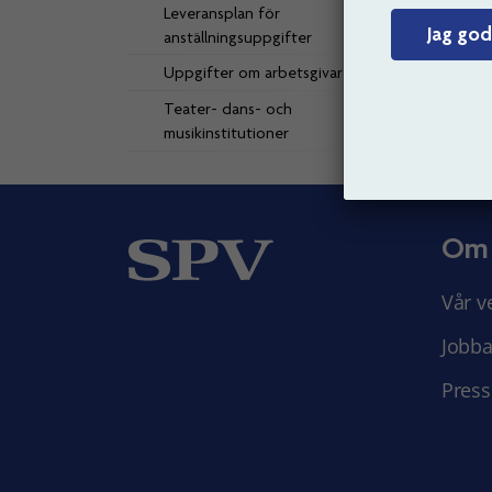
Leveransplan för
Jag god
anställningsuppgifter
Uppgifter om arbetsgivare
Teater- dans- och
musikinstitutioner
Om
Vår v
Jobba
Press