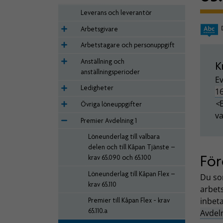
Leverans och leverantör
Arbetsgivare
Arbetstagare och personuppgift
Anställning och
K
anställningsperioder
Ev
Ledigheter
16
<
Övriga löneuppgifter
va
Premier Avdelning 1
Löneunderlag till valbara
delen och till Kåpan Tjänste –
För
krav 65.090 och 65.100
Löneunderlag till Kåpan Flex –
Du so
krav 65.110
arbets
inbeta
Premier till Kåpan Flex - krav
65.110.a
Avdel