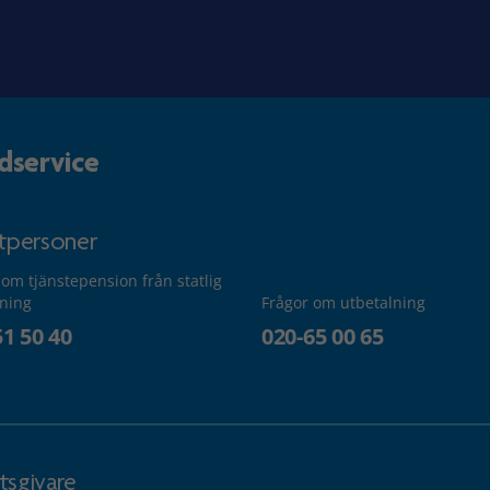
dservice
atpersoner
 om tjänstepension från statlig
lning
Frågor om utbetalning
51 50 40
020-65 00 65
tsgivare