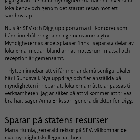
Jägargatan. De båda myndigheterna har sett över sina
lokalbehov och genom det startat resan mot ett
samboskap.
Nu slår SPV och Digg upp portarna till kontoret som
både innehåller egna och gemensamma ytor.
Myndigheternas arbetsplatser finns i separata delar av
lokalerna, medan bland annat mötesrum, matsal och
reception är gemensamt.
– Flytten innebär att vi får mer ändamålsenliga lokaler
här i Sundsvall. Nya uppdrag och fler anställda på
myndigheten innebär att lokalerna måste anpassas till
verksamheten. Jag är säker på att vi kommer att trivas
bra här, säger Anna Eriksson, generaldirektör för Digg.
Sparar på statens resurser
Maria Humla, generaldirektör på SPV, välkomnar de
nya myndighetskollegorna i huset.