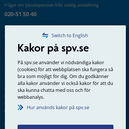
Frågor om tjänstepension från statlig anställning
020-51 50 40
Frågor om utbetalning
020-65 00 65
Switch to English
Kakor på spv.se
Kontakta oss
Privatperson – skicka mejl till oss
På spv.se använder vi nödvändiga kakor
(cookies) för att webbplatsen ska fungera så
bra som möjligt för dig. Om du godkänner
alla kakor använder vi också kakor för att du
Arbetsgivare
ska kunna chatta med oss och för
Frågor om administration av tjänstepension från statlig
webbanalys.
anställning
Hur används kakor på spv.se
060-18 75 03
Kontakta oss