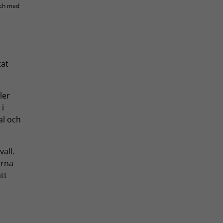
 och med
tat
ler
i
al och
all.
erna
tt