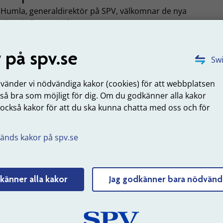
 Humla, generaldirektör på SPV, välkomnar de nya
ghetskollegorna i huset.
m att flytta ihop sparar vi på statens resurser. Men vi ser 
 på spv.se
 lättare kan få tillgång till varandras kompetenser och lära av
Swi
dra när vi nu finns under samma tak, säger hon.
nvänder vi nödvändiga kakor (cookies) för att webbplatsen
ningen av det nya kontoret sker den 9 september klockan 14.
 så bra som möjligt för dig. Om du godkänner alla kakor
minister Erik Slottner kommer att delta och uppmärksamma
 också kakor för att du ska kunna chatta med oss och för
gheternas lokalsamverkan.
.
kommen till invigningen
änds kakor på spv.se
är välkomna att delta under invigningen. Anmäl ditt intres
 den 9 september klockan 10.00 så att vi kan hjälpa dig me
känner alla kakor
Jag godkänner bara nödvänd
ering.
åndag den 9 september klockan 14.00
ägargatan 1, Sundsvall