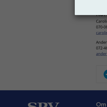
Kon
Carol
070-0
carol
Ander
072-4
ander
Om