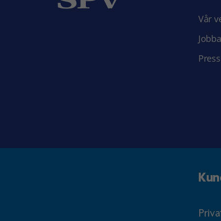
Vår v
Jobba
Press
Kun
Priv