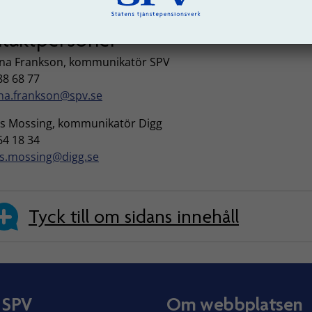
taktpersoner
ina Frankson, kommunikatör SPV
88 68 77
ina.frankson@spv.se
s Mossing, kommunikatör Digg
64 18 34
s.mossing@digg.se
Tyck till om sidans innehåll
 SPV
Om webbplatsen