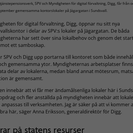
tjänstepensionsverk, SPV och Myndigheten för digital förvaltning, Digg, får från
eptember gemensamma kontorslokaler på Jägargatan i Sundsvall.
heten för digital förvaltning, Digg, öppnar nu sitt nya
allskontor i delar av SPV:s lokaler på Jägargatan. De båda
gheterna har sett över sina lokalbehov och genom det star
 mot ett samboskap.
år SPV och Digg upp portarna till kontoret som både innehål
och gemensamma ytor. Myndigheternas arbetsplatser finns 
ata delar av lokalerna, medan bland annat mötesrum, mats
tion är gemensamt.
ten innebär att vi får mer ändamålsenliga lokaler här i Sundsv
ppdrag och fler anställda på myndigheten innebär att lokal
anpassas till verksamheten. Jag är säker på att vi kommer a
 bra här, säger Anna Eriksson, generaldirektör för Digg.
rar på statens resurser