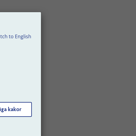
också
tch to English
00.
se
d
iga kakor