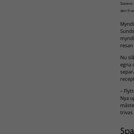
Statens 
den 9 s
Myndig
Sundsv
myndi
resan
Nu sl
egna 
separ
recep
– Flyt
Nya u
måste 
trivas
Spa