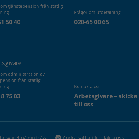
 om tjänstepension från statlig
lning
Frågor om utbetalning
51 50 40
020-65 00 65
tsgivare
 om administration av
pension från statlig
lning
Kontakta oss
18 75 03
Arbetsgivare – skicka
till oss
ta svaret på din fråga
Andra sätt att kontakta oss