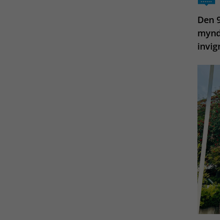
Den 9
mynd
invig