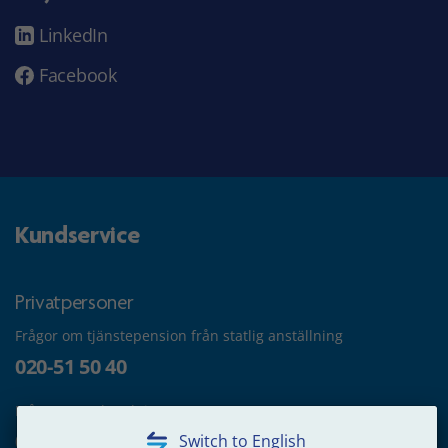
LinkedIn
Facebook
Kundservice
Privatpersoner
Frågor om tjänstepension från statlig anställning
020-51 50 40
Frågor om utbetalning
020-65 00 65
Switch to English