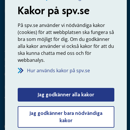
Kakor på spv.se
Kontakta oss
Privatperson – skicka mejl till oss
På spv.se använder vi nödvändiga kakor
(cookies) för att webbplatsen ska fungera så
bra som möjligt för dig. Om du godkänner
alla kakor använder vi också kakor för att du
Arbetsgivare
ska kunna chatta med oss och för
Frågor om administration av tjänstepension från statlig
webbanalys.
anställning
Hur används kakor på spv.se
060-18 75 03
Kontakta oss
Jag godkänner alla kakor
Arbetsgivare – skicka mejl till oss
Jag godkänner bara nödvändiga
kakor
Hitta svaret på din fråga