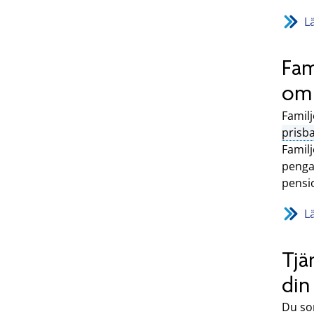
L
Fam
om 
Familj
prisb
Familj
pengar
pensi
L
Tjä
din
Du som