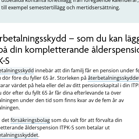
till exempel semestertillägg och mertidsersättning.
rbetalningsskydd – som du kan läg
l på din kompletterande ålderspensi
K-S
etalningsskydd
innebär att din familj får en pension under 
dör före du fyller 65 år. Storleken på
återbetalningsskydde
rar värdet på hela eller del av ditt pensionskapital i din ITP
dör efter du fyllt 65 år får dina efterlevande ta över
alningen under den tid som finns kvar av de fem år av
alningen.
r det
försäkringsbolag
som du valt för att förvalta din
etterande ålderspension ITPK-S som betalar ut
etalningsskyddet
.