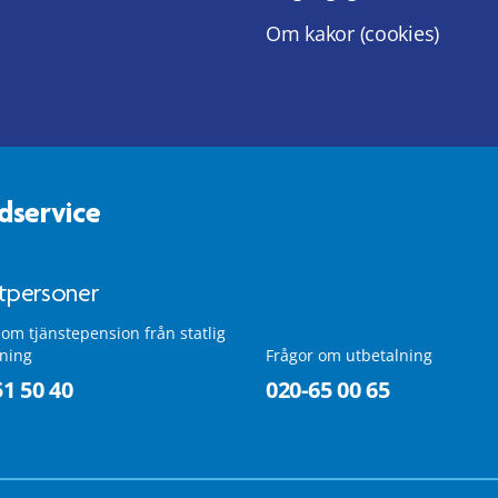
Om kakor (cookies)
dservice
atpersoner
 om tjänstepension från statlig
lning
Frågor om utbetalning
51 50 40
020-65 00 65