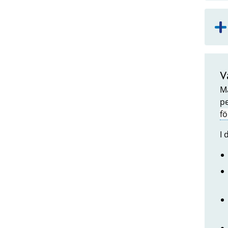
V
Må
pe
f
I