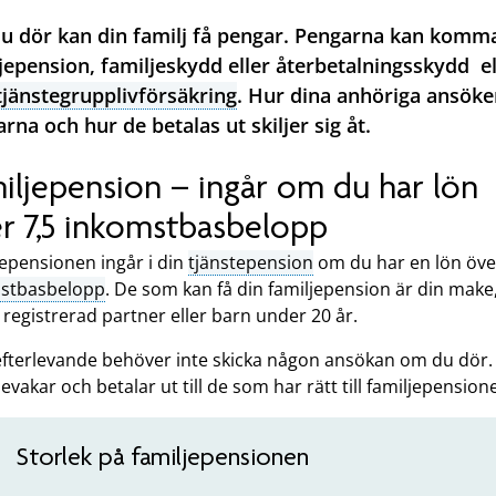
 dör kan din familj få pengar. Pengarna kan komm
jepension, familjeskydd eller återbetalningsskydd el
tjänstegrupplivförsäkring
. Hur dina anhöriga ansök
rna och hur de betalas ut skiljer sig åt.
iljepension – ingår om du har lön
r 7,5 inkomstbasbelopp
jepensionen ingår i din
tjänstepension
om du har en lön öve
stbasbelopp
. De som kan få din familjepension är din make
registrerad partner eller barn under 20 år.
efterlevande behöver inte skicka någon ansökan om du dör. 
vakar och betalar ut till de som har rätt till familjepension
Storlek på familjepensionen