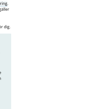
ring
.
gäller
r dig.
r
e
m