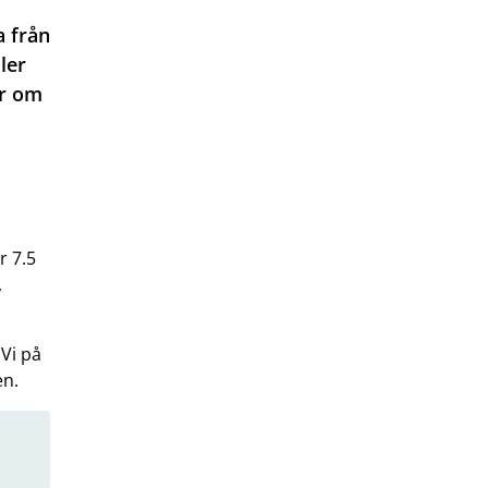
a från
ler
er om
r 7.5
,
Vi på
en.