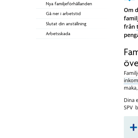
Nya familjeförhållanden
Om du
Gå ner i arbetstid
famil
Slutat din anställning
från
Arbetsskada
penga
Fam
öve
Famil
inkom
maka, 
Dina 
SPV be