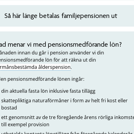
Så här länge betalas familjepensionen ut
ad menar vi med pensionsmedförande lön?
naden innan du går i pension använder vi din
nsionsmedförande lön för att räkna ut din
örmånsbestämda ålderspension
.
 den pensionsmedförande lönen ingår:
din aktuella fasta lön inklusive fasta tillägg
skattepliktiga naturaförmåner i form av helt fri kost eller
bostad
ett genomsnitt av de tre föregående årens rörliga inkomste
till exempel provision
utbetalda kontanta lönetillägg från föregående kalenderår,