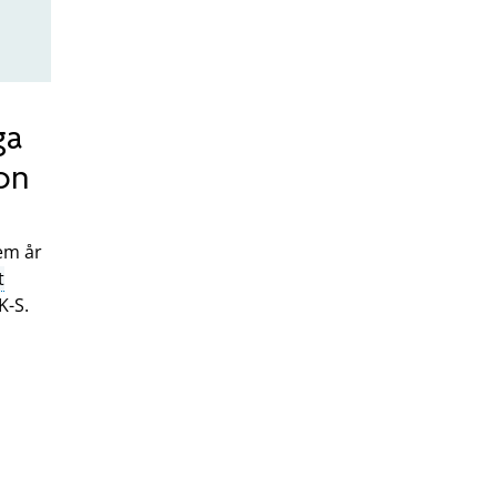
ga
on
fem år
t
K-S.