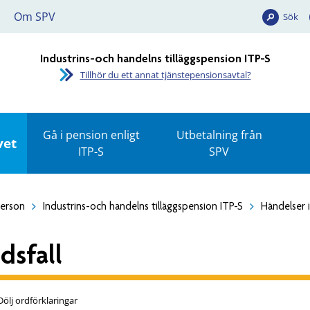
Om SPV
Sök
Industrins-och handelns tilläggspension ITP-S
Tillhör du ett annat tjänstepensionsavtal?
Gå i pension enligt
Utbetalning från
vet
ITP-S
SPV
person
Industrins-och handelns tilläggspension ITP-S
Händelser i
dsfall
Dölj ordförklaringar