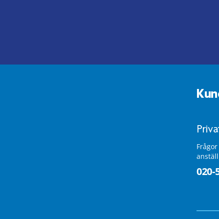
Kun
Priv
Frågor
anstäl
020-