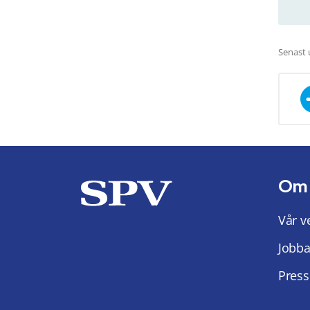
Senast 
Om
Vår v
Jobba
Press