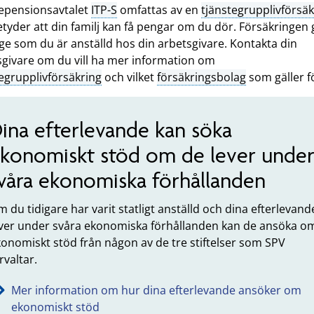
tepensionsavtalet
ITP-S
omfattas av en
tjänstegrupplivförsäk
tyder att din familj kan få pengar om du dör. Försäkringen 
ge som du är anställd hos din arbetsgivare. Kontakta din
sgivare om du vill ha mer information om
egrupplivförsäkring
och vilket
försäkringsbolag
som gäller fö
ina efterlevande kan söka
konomiskt stöd om de lever unde
våra ekonomiska förhållanden
 du tidigare har varit statligt anställd och dina efterlevand
ever under svåra ekonomiska förhållanden kan de ansöka o
onomiskt stöd från någon av de tre stiftelser som SPV
rvaltar.
Mer information om hur dina efterlevande ansöker om
ekonomiskt stöd