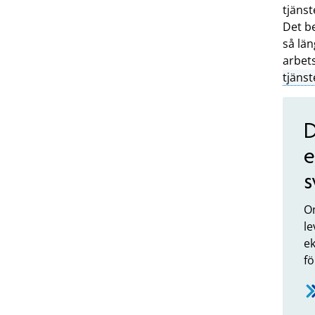
tjäns
Det be
så län
arbet
tjänst
D
e
s
Om
l
ek
fö