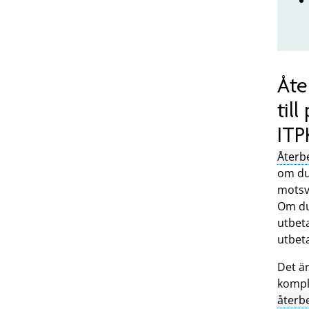
Åte
til
ITP
Återb
om du 
motsva
Om du 
utbet
utbet
Det ä
kompl
återb