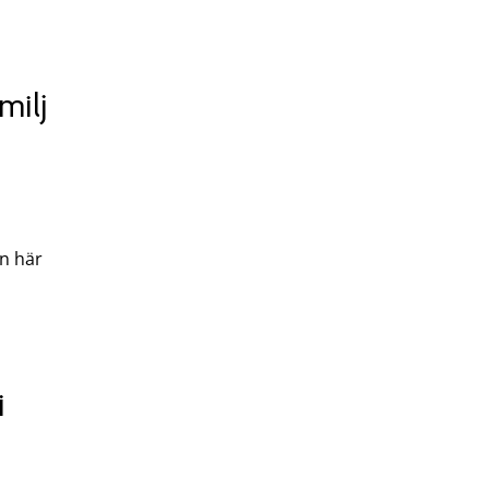
milj
en här
i