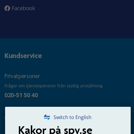
Facebook
Kundservice
Privatpersoner
Frågor om tjänstepension från statlig anställning
020-51 50 40
Frågor om utbetalning
020-65 00 65
Switch to English
Kakor på spv.se
Kontakta oss