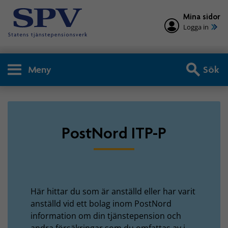
Mina sidor
Logga in
Meny
Sök
Privatperson - PostNord IT
PostNord ITP-P
Här hittar du som är anställd eller har varit
anställd vid ett bolag inom PostNord
information om din tjänstepension och
andra försäkringar som du omfattas av i