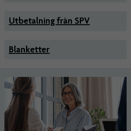
Utbetalning från SPV
Blanketter
Artiklar