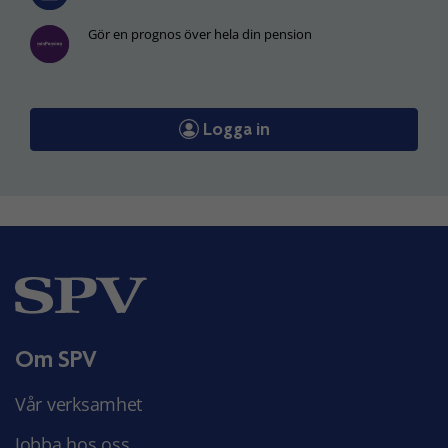
Gör en prognos över hela din pension
Logga in
Om SPV
Vår verksamhet
Jobba hos oss