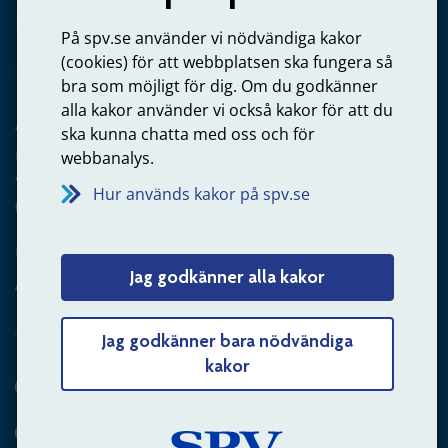
Privatperson – skicka mejl till oss
På spv.se använder vi nödvändiga kakor
(cookies) för att webbplatsen ska fungera så
bra som möjligt för dig. Om du godkänner
alla kakor använder vi också kakor för att du
Arbetsgivare
ska kunna chatta med oss och för
Frågor om administration av tjänstepension från statlig
webbanalys.
anställning
Hur används kakor på spv.se
060-18 75 03
Kontakta oss
Jag godkänner alla kakor
Arbetsgivare – skicka mejl till oss
Jag godkänner bara nödvändiga
kakor
Hitta svaret på din fråga
Andra sätt att kontakta oss