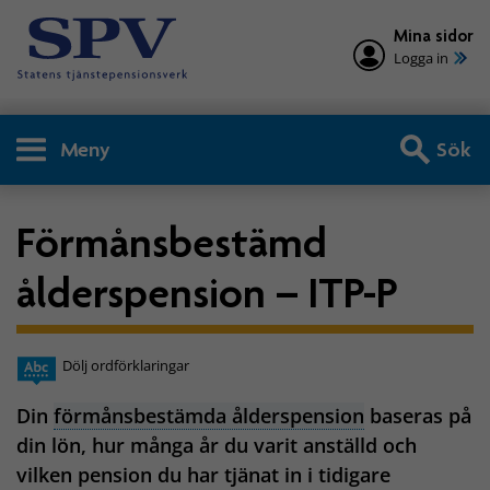
Mina sidor
Logga in
Meny
Sök
Förmånsbestämd
ålderspension – ITP-P
Dölj ordförklaringar
Din
förmånsbestämda ålderspension
baseras på
din lön, hur många år du varit anställd och
vilken pension du har tjänat in i tidigare