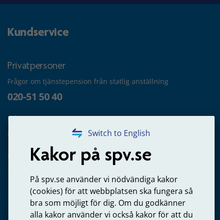
Kundservice
Privatpersoner
Frågor om tjänstepension från statlig anställning
020-51 50 40
Frågor om utbetalning
020-65 00 65
Switch to English
Kakor på spv.se
Kontakta oss
Privatperson – skicka mejl till oss
På spv.se använder vi nödvändiga kakor
(cookies) för att webbplatsen ska fungera så
bra som möjligt för dig. Om du godkänner
alla kakor använder vi också kakor för att du