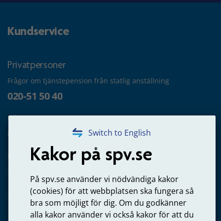
Kundservice
Privatpersoner
Frågor om tjänstepension från statlig anställning
020-51 50 40
Frågor om utbetalning
020-65 00 65
Switch to English
Kakor på spv.se
Kontakta oss
Privatperson – skicka mejl till oss
På spv.se använder vi nödvändiga kakor
(cookies) för att webbplatsen ska fungera så
bra som möjligt för dig. Om du godkänner
alla kakor använder vi också kakor för att du
Arbetsgivare