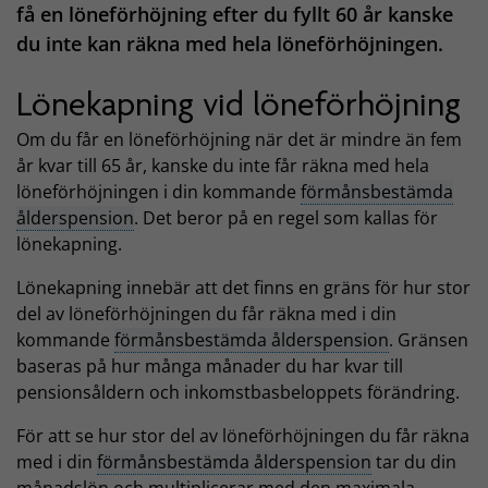
få en löneförhöjning efter du fyllt 60 år kanske
du inte kan räkna med hela löneförhöjningen.
Lönekapning vid löneförhöjning
Om du får en löneförhöjning när det är mindre än fem
år kvar till 65 år, kanske du inte får räkna med hela
löneförhöjningen i din kommande
förmånsbestämda
ålderspension
. Det beror på en regel som kallas för
lönekapning.
Lönekapning innebär att det finns en gräns för hur stor
del av löneförhöjningen du får räkna med i din
kommande
förmånsbestämda ålderspension
. Gränsen
baseras på hur många månader du har kvar till
pensionsåldern och inkomstbasbeloppets förändring.
För att se hur stor del av löneförhöjningen du får räkna
med i din
förmånsbestämda ålderspension
tar du din
månadslön och multiplicerar med den maximala