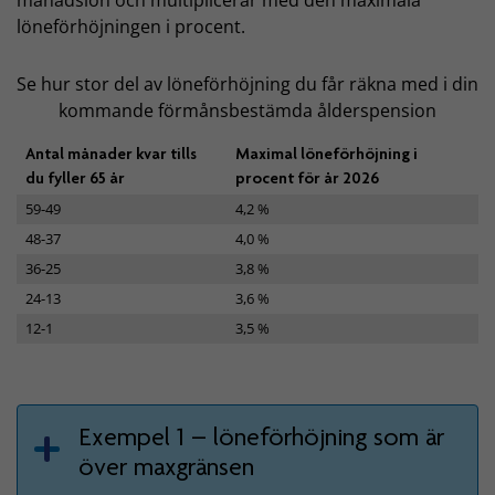
löneförhöjningen i procent.
Se hur stor del av löneförhöjning du får räkna med i din
kommande förmånsbestämda ålderspension
Antal månader kvar tills
Maximal löneförhöjning i
du fyller 65 år
procent för år 2026
59-49
4,2 %
48-37
4,0 %
36-25
3,8 %
24-13
3,6 %
12-1
3,5 %
Exempel 1 – löneförhöjning som är
över maxgränsen