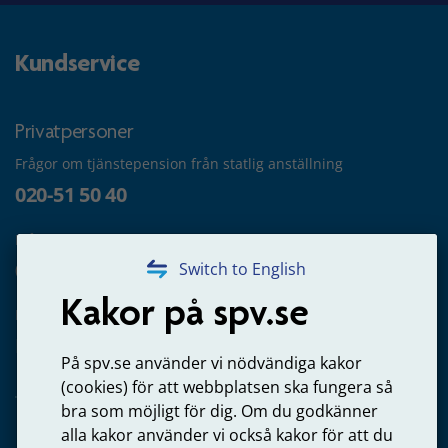
Kundservice
Privatpersoner
Frågor om tjänstepension från statlig anställning
020-51 50 40
Frågor om utbetalning
020-65 00 65
Switch to English
Kakor på spv.se
Kontakta oss
Privatperson – skicka mejl till oss
På spv.se använder vi nödvändiga kakor
(cookies) för att webbplatsen ska fungera så
bra som möjligt för dig. Om du godkänner
alla kakor använder vi också kakor för att du
Arbetsgivare