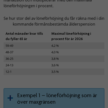
löneförhöjningen i procent.
Se hur stor del av löneförhöjning du får räkna med i din
kommande förmånsbestämda ålderspension
Antal månader kvar tills
Maximal löneförhöjning i
du fyller 65 år
procent för år 2026
59-49
4,2 %
48-37
4,0 %
36-25
3,8 %
24-13
3,6 %
12-1
3,5 %
Exempel 1 – löneförhöjning som är
över maxgränsen