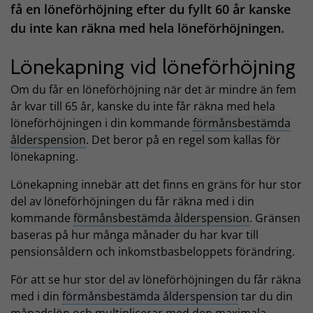
få en löneförhöjning efter du fyllt 60 år kanske
du inte kan räkna med hela löneförhöjningen.
Lönekapning vid löneförhöjning
Om du får en löneförhöjning när det är mindre än fem
år kvar till 65 år, kanske du inte får räkna med hela
löneförhöjningen i din kommande
förmånsbestämda
ålderspension
. Det beror på en regel som kallas för
lönekapning.
Lönekapning innebär att det finns en gräns för hur stor
del av löneförhöjningen du får räkna med i din
kommande
förmånsbestämda ålderspension
. Gränsen
baseras på hur många månader du har kvar till
pensionsåldern och inkomstbasbeloppets förändring.
För att se hur stor del av löneförhöjningen du får räkna
med i din
förmånsbestämda ålderspension
tar du din
månadslön och multiplicerar med den maximala