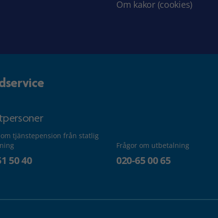
Om kakor (cookies)
dservice
atpersoner
 om tjänstepension från statlig
lning
Frågor om utbetalning
51 50 40
020-65 00 65