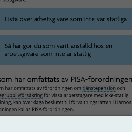
Lista över arbetsgivare som inte var statliga
Så här gör du som varit anställd hos en
arbetsgivare som inte är statlig
som har omfattats av PISA-förordninge
m har omfattats av förordningen om
tjänstepension
och
egrupplivförsäkring
för vissa arbetstagare med icke-statlig
lning, kan överklaga beslutet till förvaltningsrätten i Härnö
dningen kallas PISA-förordningen.
dningen om
tjänstepension
och
tjänstegrupplivförsäkring
f
arbetstagare med icke-statlig anställning på riksdagens