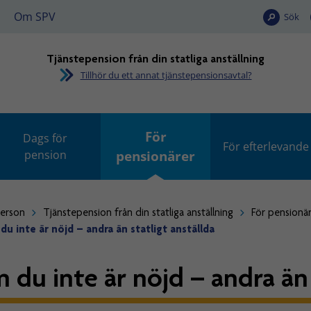
Om SPV
Sök
Tjänstepension från din statliga anställning
Tillhör du ett annat tjänstepensionsavtal?
För
Dags för
För efterlevande
pension
pensionärer
person
Tjänstepension från din statliga anställning
För pensionä
u inte är nöjd – andra än statligt anställda
 du inte är nöjd – andra än 