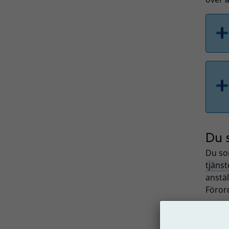
Du 
Du so
tjänst
anstäl
Föror
Föror
vissa 