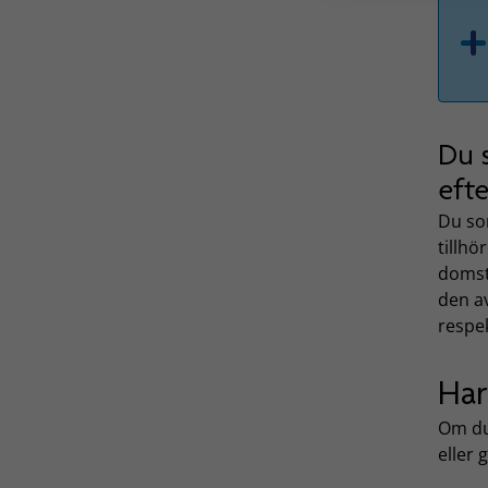
Du 
eft
Du so
tillhö
domst
den av
respe
Har
Om du
eller 