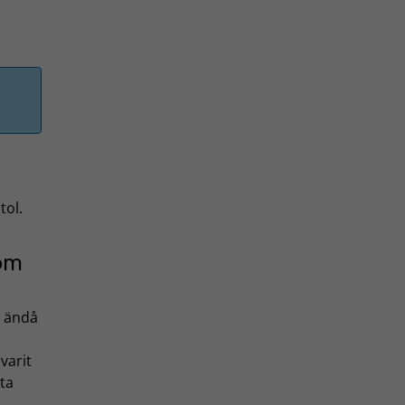
tol.
som
n ändå
varit
ta