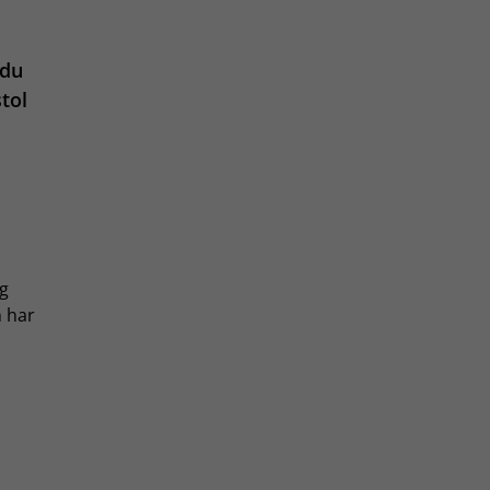
 du
tol
ig
m har