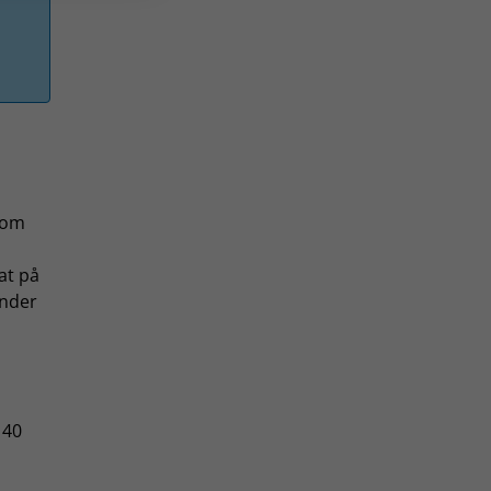
som
at på
under
 40