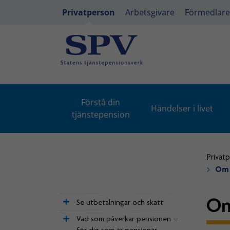
Privatperson
Arbetsgivare
Förmedlare
Förstå din
Händelser i livet
tjänstepension
Privat
Om d
Om
Se utbetalningar och skatt
Vad som påverkar pensionen –