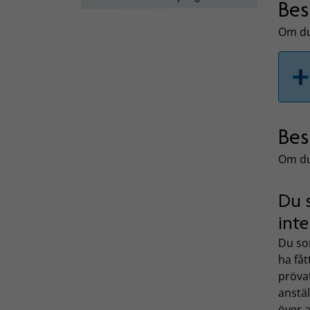
Bes
Om du 
Bes
Om du
Du 
inte
Du som
ha fåt
prövat
anstä
över a