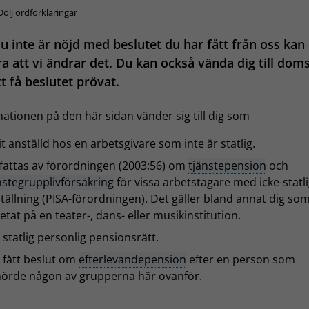
Dölj ordförklaringar
 inte är nöjd med beslutet du har fått från oss kan
a att vi ändrar det. Du kan också vända dig till doms
tt få beslutet prövat.
ationen på den här sidan vänder sig till dig som
it anställd hos en arbetsgivare som inte är statlig.
attas av förordningen (2003:56) om
tjänstepension
och
nstegrupplivförsäkring
för vissa arbetstagare med icke-statl
tällning (PISA-förordningen). Det gäller bland annat dig so
etat på en teater-, dans- eller musikinstitution.
 statlig personlig pensionsrätt.
 fått beslut om
efterlevandepension
efter en person som
lhörde någon av grupperna här ovanför.