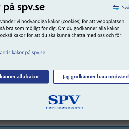
 på spv.se
lats.
Swi
Så här gör du om du har omfattats av PISA-
nvänder vi nödvändiga kakor (cookies) för att webbplatsen
 så bra som möjligt för dig. Om du godkänner alla kakor
förordningen
 också kakor för att du ska kunna chatta med oss och för
.
änds kakor på spv.se
om har statlig personlig pensionsrätt
 har statlig personlig pensionsrätt kan överklaga beslutet t
ltningsrätten i Härnösand. Personlig pensionsrätt har du o
känner alla kakor
Jag godkänner bara nödvänd
ett regeringsbeslut eller ett beslut från oss att du har rätt til
g
tjänstepension
enligt förordningen om
tjänstepension
och
egruppliv för vissa arbetstagare med icke-statlig anställning
örordningen om tjänstepension och tjänstegrupplivförsäkri
ör vissa arbetstagare med icke-statlig anställning på riksdag
ebbplats