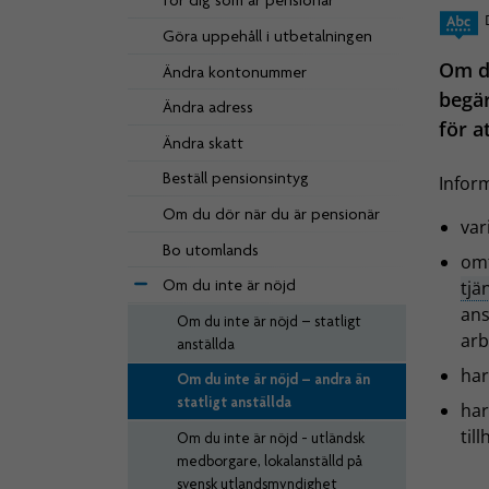
för dig som är pensionär
Göra uppehåll i utbetalningen
Om du
Ändra kontonummer
begär
Ändra adress
för a
Ändra skatt
Beställ pensionsintyg
Inform
Om du dör när du är pensionär
var
Bo utomlands
omf
Om du inte är nöjd
tjä
ans
Om du inte är nöjd – statligt
arb
anställda
har
Om du inte är nöjd – andra än
statligt anställda
har
til
Om du inte är nöjd - utländsk
medborgare, lokalanställd på
svensk utlandsmyndighet