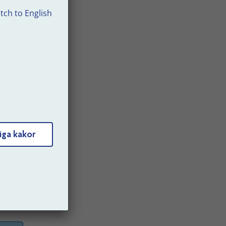
tch to English
ill
m det
iga kakor
l
.
ng
ens