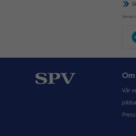
Sk
Senast 
Om
Vår v
Jobba
Press