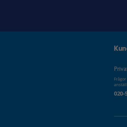
Kun
Priv
Frågor
anstäl
020-