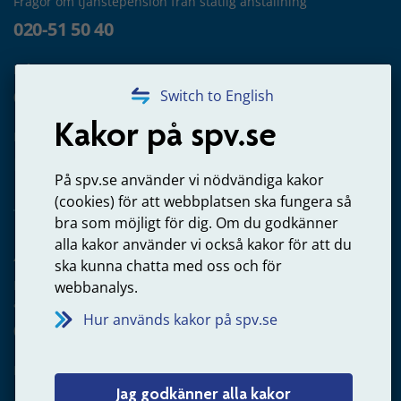
Frågor om tjänstepension från statlig anställning
020-51 50 40
Frågor om utbetalning
020-65 00 65
Switch to English
Kakor på spv.se
Kontakta oss
Privatperson – skicka mejl till oss
På spv.se använder vi nödvändiga kakor
(cookies) för att webbplatsen ska fungera så
bra som möjligt för dig. Om du godkänner
alla kakor använder vi också kakor för att du
Arbetsgivare
ska kunna chatta med oss och för
Frågor om administration av tjänstepension från statlig
webbanalys.
anställning
Hur används kakor på spv.se
060-18 75 03
Kontakta oss
Jag godkänner alla kakor
Arbetsgivare – skicka mejl till oss