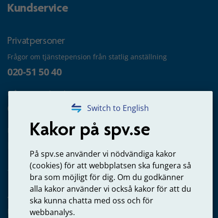
Kundservice
Privatpersoner
Frågor om tjänstepension från statlig anställning
020-51 50 40
Frågor om utbetalning
020-65 00 65
Switch to English
Kakor på spv.se
Kontakta oss
Privatperson – skicka mejl till oss
På spv.se använder vi nödvändiga kakor
(cookies) för att webbplatsen ska fungera så
bra som möjligt för dig. Om du godkänner
alla kakor använder vi också kakor för att du
Arbetsgivare
ska kunna chatta med oss och för
Frågor om administration av tjänstepension från statlig
webbanalys.