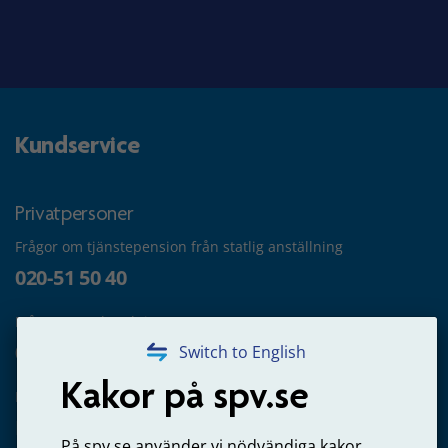
Kundservice
Privatpersoner
Frågor om tjänstepension från statlig anställning
020-51 50 40
Frågor om utbetalning
020-65 00 65
Switch to English
Kakor på spv.se
Kontakta oss
Privatperson – skicka mejl till oss
På spv.se använder vi nödvändiga kakor