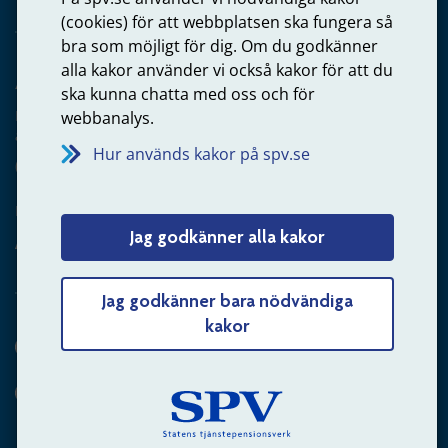
(cookies) för att webbplatsen ska fungera så
bra som möjligt för dig. Om du godkänner
alla kakor använder vi också kakor för att du
Arbetsgivare
ska kunna chatta med oss och för
Frågor om administration av tjänstepension från statlig
webbanalys.
anställning
Hur används kakor på spv.se
060-18 75 03
Kontakta oss
Jag godkänner alla kakor
Arbetsgivare – skicka mejl till oss
Jag godkänner bara nödvändiga
kakor
Hitta svaret på din fråga
Andra sätt att kontakta oss