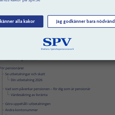
Jobba mindre innan pensionen
Delpension – en möjlighet att jobba mindre
Checklista inför pensionering
känner alla kakor
Jag godkänner bara nödvänd
Hur mycket får jag?
Så här kan du ta ut din tjänstepension
Så här ansöker du
Anmäla konto
Godkänna anställningar innan ansökan
Utbetalning och skatt
För pensionärer
Se utbetalningar och skatt
Din utbetalning 2026
Vad som påverkar pensionen – för dig som är pensionär
Värdesäkring av livränta
Göra uppehåll i utbetalningen
Ändra kontonummer