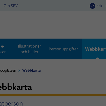
Om SPV
Sök
e-
Illustrationer
Webbkar
Personuppgifter
ster
och bilder
bbplatsen
Webbkarta
bbkarta
vatperson