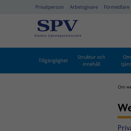
Privatperson
Arbetsgivare
Förmedlare
Struktur och
Om 
Tillgänglighet
innehåll
tjän
Om we
We
Pri