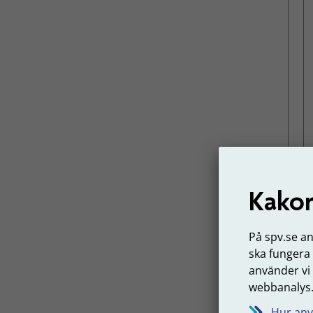
Kakor
På spv.se a
ska fungera
använder vi
webbanalys
Hur anv