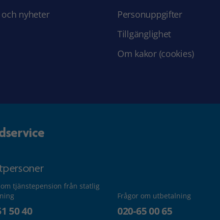
 och nyheter
Personuppgifter
Tillgänglighet
Om kakor (cookies)
dservice
atpersoner
 om tjänstepension från statlig
lning
Frågor om utbetalning
51 50 40
020-65 00 65