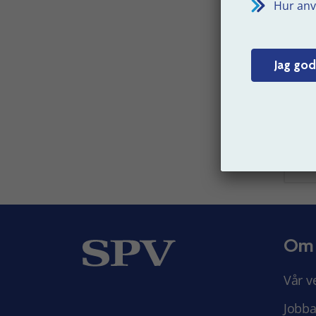
Hur anv
Du som
ut bla
G
Jag god
f
Senast 
Om
Vår v
Jobba