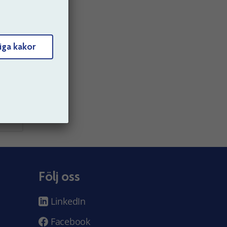
Skriv
iga kakor
Följ oss
LinkedIn
Facebook