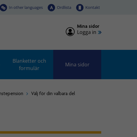
In other languages
Ordlista
Kontakt
Mina sidor
Logga in
Blanketter och
e
Mina sidor
formulär
änstepension
Välj för din valbara del