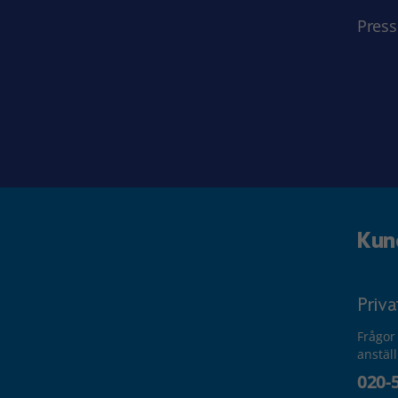
Press
Kun
Priv
Frågor
anstäl
020-