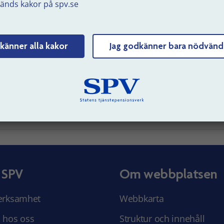
änds kakor på spv.se
 inte kan eller vill logga in kan göra ditt val på en blankett. 
nketten nedan, fyll i och skicka in den till oss på SPV.
ör ditt val för din valbara del på blankett (pdf, öppnas i nytt
känner alla kakor
Jag godkänner bara nödvänd
önster)
uppdaterad: 2026-06-16
Tyck till om sidans innehåll
 SPV
Om webbplatsen
erksamhet
Webbkarta
 hos oss
Struktur och innehåll