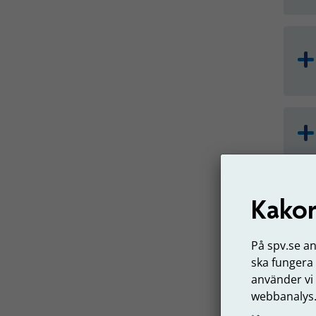
Log
Kakor
På Min
valbar
På spv.se a
ska fungera
L
använder vi
webbanalys
Du s