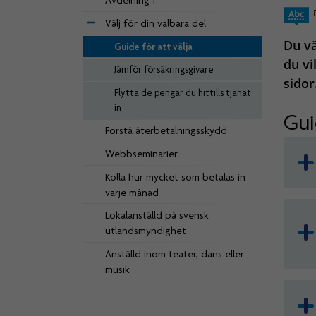
Avdelning 1
Välj för din valbara del
Du vä
Guide för att välja
du vi
Jämför försäkringsgivare
sidor
Flytta de pengar du hittills tjänat
in
Gui
Förstå återbetalningsskydd
Webbseminarier
Kolla hur mycket som betalas in
varje månad
Lokalanställd på svensk
utlandsmyndighet
Anställd inom teater, dans eller
musik