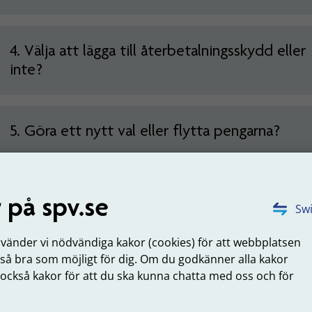
4. Välja att lägga till återbetalningsskydd eller
inte?
5. Göra ett nytt val eller flytta pengarna?
ga in och hantera din valbara del
 på spv.se
Swi
a sidor hittar du tjänsterna för din valbara del under Hant
a del.
nvänder vi nödvändiga kakor (cookies) för att webbplatsen
 så bra som möjligt för dig. Om du godkänner alla kakor
ogga in på Mina sidor
 också kakor för att du ska kunna chatta med oss och för
.
om vill göra ditt val på en blankett