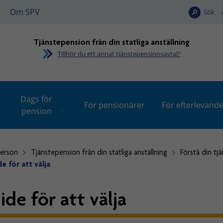
Om SPV
Sök
Tjänstepension från din statliga anställning
Tillhör du ett annat tjänstepensionsavtal?
Dags för
För pensionärer
För efterlevand
pension
person
Tjänstepension från din statliga anställning
Förstå din tj
e för att välja
ide för att välja