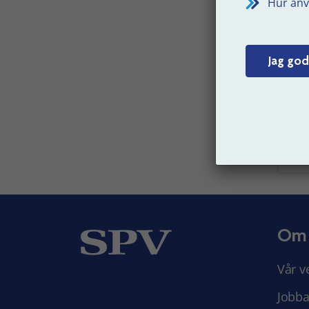
Hur anv
På
Jag god
Senast 
Om
Vår v
Jobba