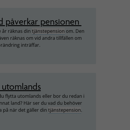
d påverkar pensionen
e år räknas din
tjänstepension
om. Den
även räknas om vid andra tillfällen om
rändring inträffar.
 utomlands
du flytta utomlands eller bor du redan i
annat land? Här ser du vad du behöver
a på när det gäller din
tjänstepension
.