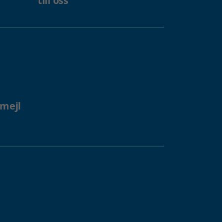
till oss
 mejl