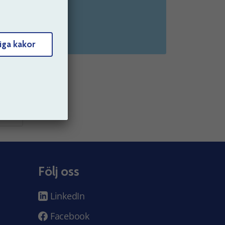
ammanställning.
iga kakor
Följ oss
LinkedIn
Facebook