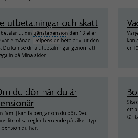
e utbetalningar och skatt
Va
 betalar ut din
tjänstepension
den 18 eller
Varj
9 varje månad.
Delpension
betalar vi ut den
kan 
. Du kan se dina utbetalningar genom att
en fö
gga in på Mina sidor.
m du dör när du är
Bo
ensionär
Ska 
ett 
n familj kan få pengar om du dör. Det
tänk
nns lite olika regler beroende på vilken typ
 pension du har.