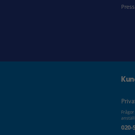
Press
Kun
Priv
Frågor
anstäl
020-