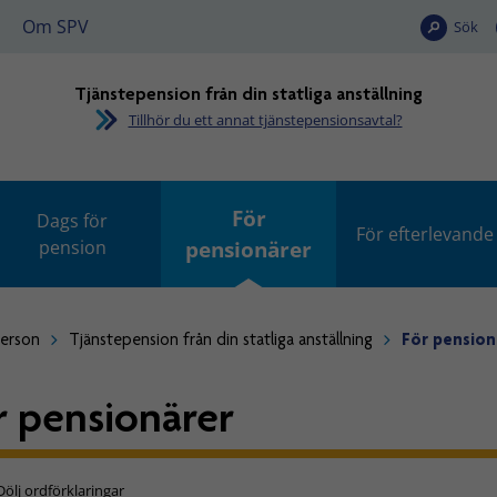
Om SPV
Sök
Tjänstepension från din statliga anställning
Tillhör du ett annat tjänstepensionsavtal?
För
Dags för
För efterlevande
pension
pensionärer
person
Tjänstepension från din statliga anställning
För pension
r pensionärer
Dölj ordförklaringar