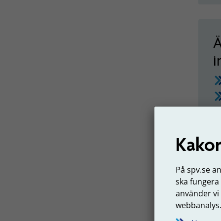
Ä
i
Kakor
På spv.se a
ska fungera
använder vi
webbanalys
S