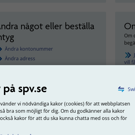
ndra något eller beställa
Om
ntyg
Om d
begä
Ändra kontonummer
Ändra adress
vill 
Ändra hur mycket skatt vi ska dra
Göra uppehåll i utbetalningen
få m
 på spv.se
Beställ pensionsintyg
Swi
nvänder vi nödvändiga kakor (cookies) för att webbplatsen
 så bra som möjligt för dig. Om du godkänner alla kakor
 också kakor för att du ska kunna chatta med oss och för
.
e dina utbetalningar