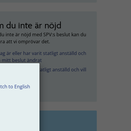
 du inte är nöjd
u inte är nöjd med SPV:s beslut kan du
ra att vi omprövar det.
Jag är eller har varit statligt anställd och
få mitt beslut ändrat
Jag har inte varit statligt anställd och vill
itt beslut ändrat
tch to English