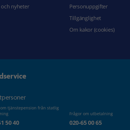
 och nyheter
Personuppgifter
Tillgänglighet
Om kakor (cookies)
dservice
atpersoner
 om tjänstepension från statlig
lning
Frågor om utbetalning
51 50 40
020-65 00 65