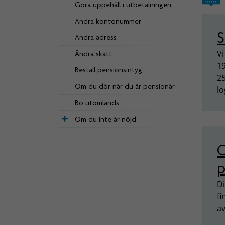
Göra uppehåll i utbetalningen
Ändra kontonummer
S
Ändra adress
Vi
Ändra skatt
1
Beställ pensionsintyg
25
Om du dör när du är pensionär
lo
Bo utomlands
Om du inte är nöjd
O
p
Di
fi
av