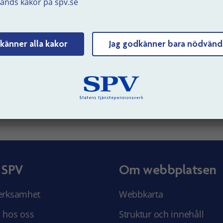
änds kakor på spv.se
 Mina sidor kan du se dina utbetalningar och få en årlig s
Logga in på Mina sidor
känner alla kakor
Jag godkänner bara nödvänd
uppdaterad: 2025-11-01
Tyck till om sidans innehåll
 SPV
Om webbplatsen
erksamhet
Webbkarta
 hos oss
Struktur och innehåll