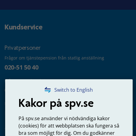
Kundservice
Privatpersoner
Frågor om tjänstepension från statlig anställning
020-51 50 40
Frågor om utbetalning
020-65 00 65
Switch to English
Kakor på spv.se
Kontakta oss
Privatperson – skicka mejl till oss
På spv.se använder vi nödvändiga kakor
(cookies) för att webbplatsen ska fungera så
bra som möjligt för dig. Om du godkänner