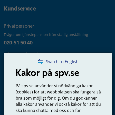
Kundservice
Privatpersoner
Frågor om tjänstepension från statlig anställning
020-51 50 40
Frågor om utbetalning
020-65 00 65
Switch to English
Kakor på spv.se
Kontakta oss
Privatperson – skicka mejl till oss
På spv.se använder vi nödvändiga kakor
(cookies) för att webbplatsen ska fungera så
bra som möjligt för dig. Om du godkänner
alla kakor använder vi också kakor för att du
Arbetsgivare
ska kunna chatta med oss och för