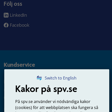
Följ oss
LinkedIn
Facebook
Kundservice
Switch to English
Privatpersoner
Kakor på spv.se
Frågor om tjänstepension från statlig anställning
020-51 50 40
På spv.se använder vi nödvändiga kakor
(cookies) för att webbplatsen ska fungera så
Frågor om utbetalning