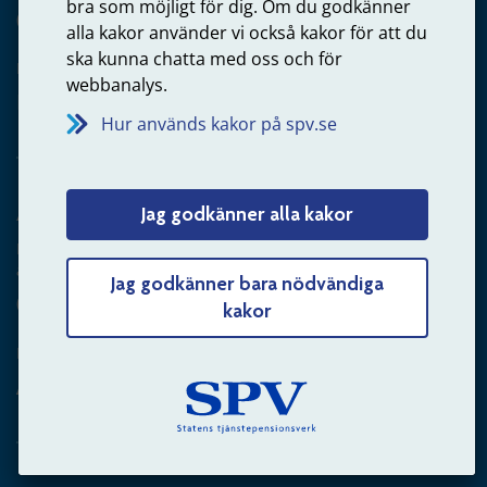
bra som möjligt för dig. Om du godkänner
020-65 00 65
alla kakor använder vi också kakor för att du
ska kunna chatta med oss och för
Kontakta oss
webbanalys.
Privatperson – skicka mejl till oss
Hur används kakor på spv.se
Arbetsgivare
Jag godkänner alla kakor
Frågor om administration av tjänstepension från statlig
anställning
Jag godkänner bara nödvändiga
060-18 75 03
kakor
Kontakta oss
Arbetsgivare – skicka mejl till oss