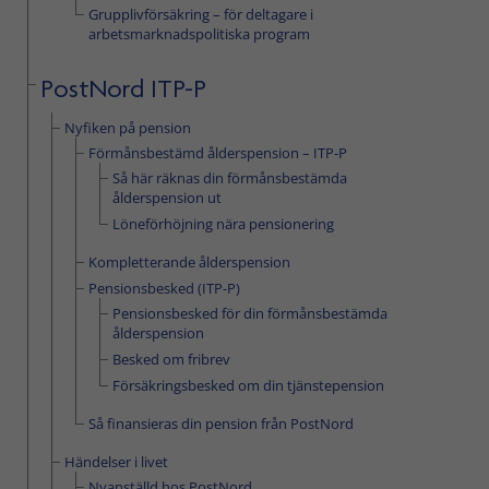
Grupplivförsäkring – för deltagare i
arbetsmarknadspolitiska program
PostNord ITP-P
Nyfiken på pension
Förmånsbestämd ålderspension – ITP-P
Så här räknas din förmånsbestämda
ålderspension ut
Löneförhöjning nära pensionering
Kompletterande ålderspension
Pensionsbesked (ITP-P)
Pensionsbesked för din förmånsbestämda
ålderspension
Besked om fribrev
Försäkringsbesked om din tjänstepension
Så finansieras din pension från PostNord
Händelser i livet
Nyanställd hos PostNord