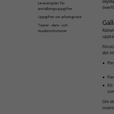
skyldi
Leveransplan för
överf
anställningsuppgifter
Uppgifter om arbetsgivare
Gäl
Teater- dans- och
Rättel
musikinstitutioner
upptäc
Föruto
det in
Per
Per
Ett
som
Om du
ovans