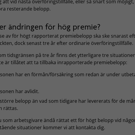
g att vid nästa överföringstillfälle, eller så snart som möjligt,
öra resterande belopp.
ler ändringen för hög premie?
se av för högt rapporterat premiebelopp ska ske snarast ef
kten, dock senast tre år efter ordinarie överföringstillfälle.
m tidsgränsen på tre år finns det ytterligare tre situatione
te är tillåtet att ta tillbaka inrapporterade premiebelopp:
sonen har en förmån/försäkring som redan är under utbeta
sonen har avlidit.
 större belopp än vad som tidigare har levererats för de m
 rättas.
 som arbetsgivare ändå rättat ett för högt belopp vid någo
tående situationer kommer vi att kontakta dig.