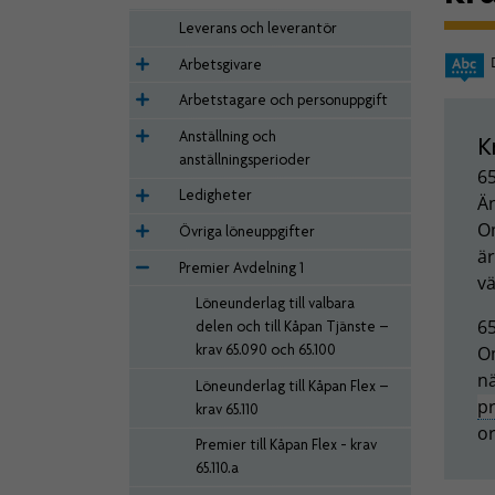
Leverans och leverantör
Arbetsgivare
Arbetstagare och personuppgift
Anställning och
K
anställningsperioder
6
Ledigheter
Än
Om
Övriga löneuppgifter
är
Premier Avdelning 1
v
Löneunderlag till valbara
6
delen och till Kåpan Tjänste –
krav 65.090 och 65.100
O
nä
Löneunderlag till Kåpan Flex –
p
krav 65.110
or
Premier till Kåpan Flex - krav
65.110.a