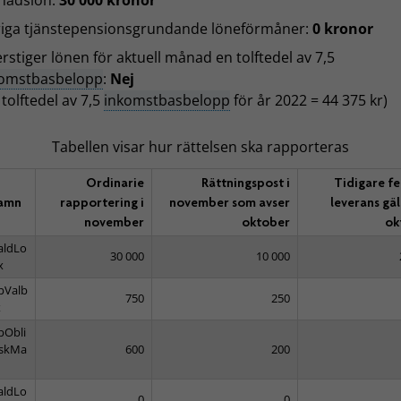
nadslön:
30 000 kronor
iga tjänstepensionsgrundande löneförmåner:
0 kronor
rstiger lönen för aktuell månad en tolftedel av 7,5
komstbasbelopp
:
Nej
 tolftedel av 7,5
inkomstbasbelopp
för år 2022 = 44 375 kr)
Tabellen visar hur rättelsen ska rapporteras
Ordinarie
Rättningspost i
Tidigare fe
namn
rapportering i
november som avser
leverans gä
november
oktober
ok
aldLo
30 000
10 000
x
pValb
750
250
x
pObli
iskMa
600
200
aldLo
0
0