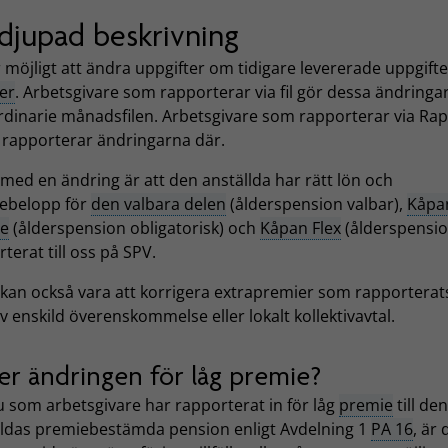
djupad beskrivning
 möjligt att ändra uppgifter om tidigare levererade uppgift
er
. Arbetsgivare som rapporterar via fil gör dessa ändringar
rdinarie månadsfilen. Arbetsgivare som rapporterar via Ra
t rapporterar ändringarna där.
med en ändring är att den anställda har rätt lön och
ebelopp för
den valbara delen
(ålderspension valbar),
Kåpa
te
(ålderspension obligatorisk) och
Kåpan Flex
(ålderspension
terat till oss på SPV.
kan också vara att korrigera extrapremier som rapporterats 
av enskild överenskommelse eller lokalt kollektivavtal.
er ändringen för låg premie?
 som arbetsgivare har rapporterat in för låg
premie
till den
lldas premiebestämda pension enligt Avdelning 1
PA 16
, är 