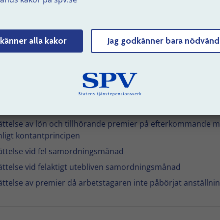
empel
se görs enligt principen i något av följande exempel.
känner alla kakor
Jag godkänner bara nödvänd
ättelse vid rätt utbetald lön men fel lön och fel premier
evererade
ättelse vid rätt utbetald lön, rätt levererad lön men felaktigt
eräknade och levererade premier
ättelse vid rätt utbetald lön, rätt premier men fel lön levere
ättelse av lön och tillhörande premier på efterkommande 
nligt kontantprincipen
ättelse vid fel samordningsmånad
ättelse vid felaktigt utebliven samordningsmånad
ättelse av premier då arbetstagaren inte påbörjat anställni