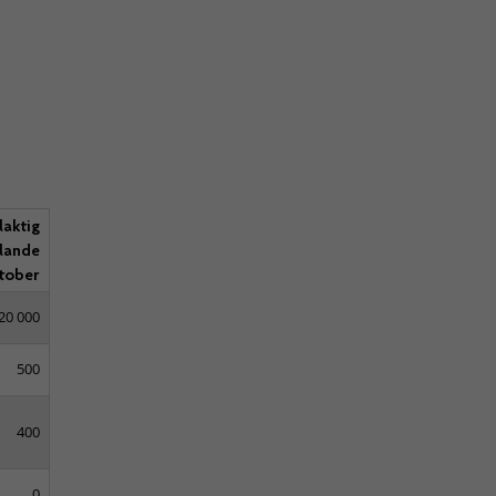
laktig
llande
tober
20 000
500
400
0