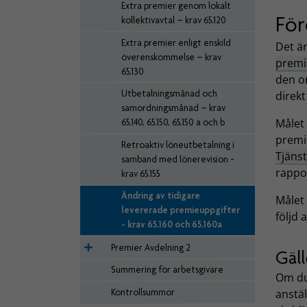
Extra premier genom lokalt
För
kollektivavtal – krav 65.120
Extra premier enligt enskild
Det är
överenskommelse – krav
premi
65.130
den o
Utbetalningsmånad och
direk
samordningsmånad – krav
Målet 
65.140, 65.150, 65.150 a och b
premi
Retroaktiv löneutbetalning i
Tjäns
samband med lönerevision -
rappor
krav 65.155
Ändring av tidigare
Målet 
levererade premieuppgifter
följd 
- krav 65.160 och 65.160a
Premier Avdelning 2
Gäll
Summering för arbetsgivare
Om du
Kontrollsummor
anstä