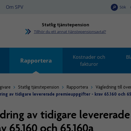
Om SPV
Sök
Statlig tjänstepension
Tillhör du ett annat tjänstepensionsavtal?
Kostnader och
Bl
Rapportera
fakturor
givare
Statlig tjänstepension
Rapportera
Vägledning till öve
ing av tidigare levererade premieuppgifter - krav 65.160 och 6
dring av tidigare levererad
av 65.160 och 65.160a