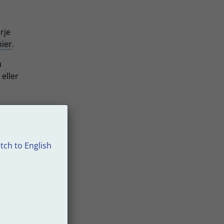
rje
ier
.
u
eller
tch to English
du
 vid
ckså
under
ånad