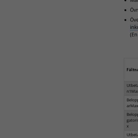
Må
Övr
Öve
in
(En
Fält
Utbet
n1Ma
Belop
arMa
Belop
gator
x
Utbet