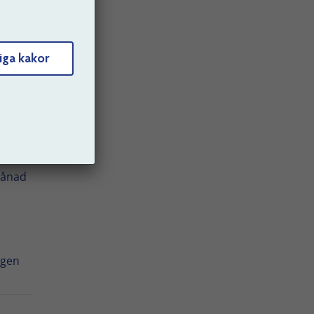
iga kakor
rad
månad
ngen