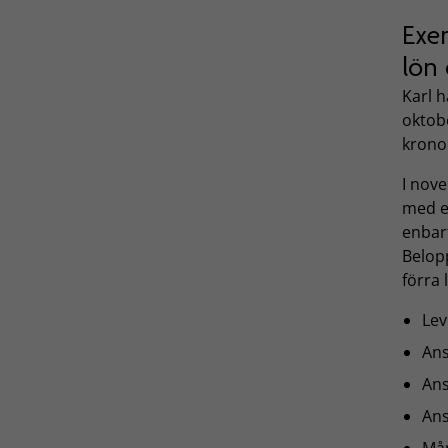
Exem
lön 
Karl h
oktob
krono
I nove
med e
enbar
Belop
förra 
Le
An
Ans
Ans