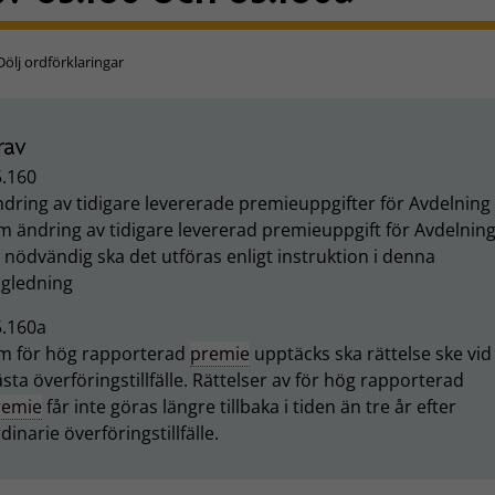
Dölj ordförklaringar
rav
5.160
dring av tidigare levererade premieuppgifter för Avdelning 
 ändring av tidigare levererad premieuppgift för Avdelning
 nödvändig ska det utföras enligt instruktion i denna
ägledning
5.160a
m för hög rapporterad
premie
upptäcks ska rättelse ske vid
sta överföringstillfälle. Rättelser av för hög rapporterad
remie
får inte göras längre tillbaka i tiden än tre år efter
dinarie överföringstillfälle.