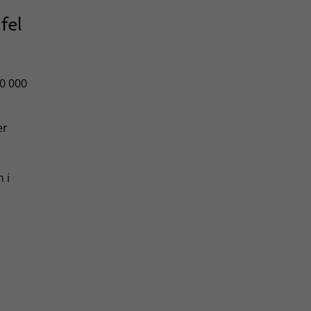
fel
10 000
er
e
 i