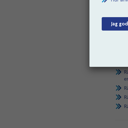
Ex
Rättel
Jag god
R
l
R
b
R
R
e
R
R
R