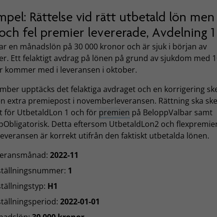
pel: Rättelse vid rätt utbetald lön men 
och fel premier levererade, Avdelning 1
ar en månadslön på 30 000 kronor och är sjuk i början av
er. Ett felaktigt avdrag på lönen på grund av sjukdom med 
r kommer med i leveransen i oktober.
mber upptäcks det felaktiga avdraget och en korrigering sk
n extra premiepost i novemberleveransen. Rättning ska sk
t för UtbetaldLon 1 och för
premien
på BeloppValbar samt
pObligatorisk. Detta eftersom UtbetaldLon2 och flexpremien
leveransen är korrekt utifrån den faktiskt utbetalda lönen.
veransmånad:
2022-11
ställningsnummer:
1
tällningstyp:
H1
tällningsperiod:
2022-01-01