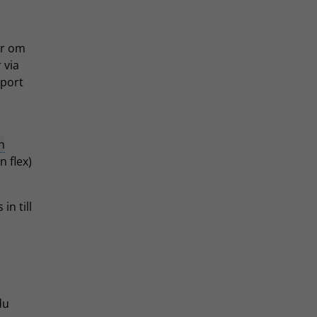
er om
 via
pport
n
 flex)
in till
du