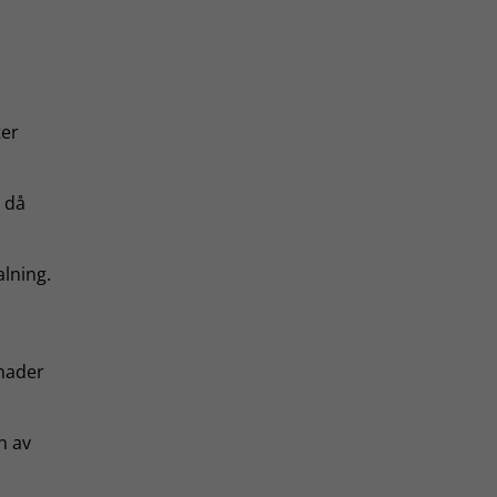
ter
r då
lning.
ånader
n av