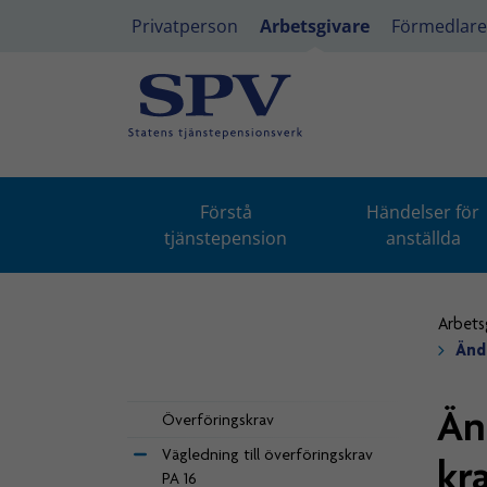
Privatperson
Arbetsgivare
Förmedlare
Förstå
Händelser för
tjänstepension
anställda
Arbets
Ändr
Än
Överföringskrav
Vägledning till överföringskrav
kr
PA 16