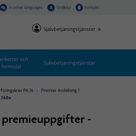
In other languages
Ordlista
Kontakt
Självbetjäningstjänster
anketter och
Självbetjäningstjänster
formulär
rföringskrav PA 16
Premier Avdelning 1
5.160a
e premieuppgifter -