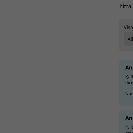
hitta
Visa
An
Fyl
dir
Nu
An
Fyll