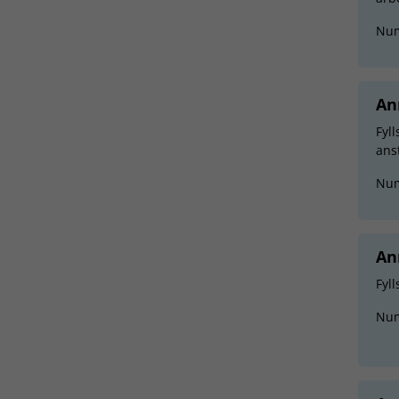
Nu
An
Fyl
ans
Nu
An
Fyll
Nu