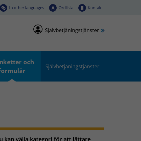
In other languages
Ordlista
Kontakt
Självbetjäningstjänster
nketter och
Självbetjäningstjänster
formulär
 kan välja kategori för att lättare