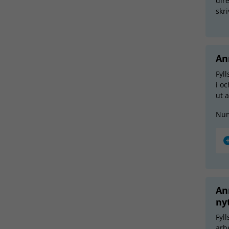
dire
skr
An
Fyll
i oc
ut 
Nu
An
ny
Fyl
arbe