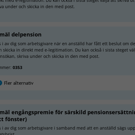
kt med e-legitimation. Du kan också i sista steget välja att skriva u
iva under och skicka in den med post.
mäl delpension
s i av dig som arbetsgivare när en anställd har fått ett beslut om de
h skicka in direkt med e-legitimation. Du kan också i sista steget väl
ansökan, skriva under och skicka in den med post.
mmer:
0353
Fler alternativ
mäl engångspremie för särskild pensionsersättnin
tt fönster)
ls i av dig som arbetsgivare i samband med att en anställd sägs up
tsbrist.