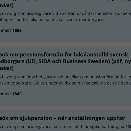
nster)
ls i av dig som arbetsgivare vid ansökan om ålderspension, sjukpens
iljepension för lokalanställd icke-svensk medborgare.
mmer:
1856
sök om pensionsförmån för lokalanställd svensk
dborgare (UD, SIDA och Business Sweden) (pdf, ny
nster)
ls i av dig som är arbetsgivare vid ansökan om pensionförmån för lo
nsk medborgare. Skrivs under av dig som arbetsgivare och av den a
mmer:
1846
sök om sjukpension – när anställningen upphör
ls i av dig som arbetsgivare när en anställd får sjukersättning på 1