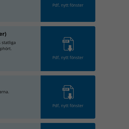
Pdf, nytt fönster
er)
 statliga
pphört.
Pdf, nytt fönster
garna.
Pdf, nytt fönster