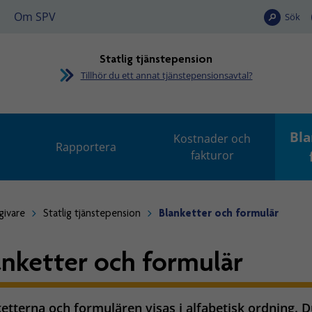
Om SPV
Sök
Statlig tjänstepension
Tillhör du ett annat tjänstepensionsavtal?
Bla
Kostnader och
Rapportera
fakturor
givare
Statlig tjänstepension
Blanketter och formulär
anketter och formulär
etterna och formulären visas i alfabetisk ordning. Du