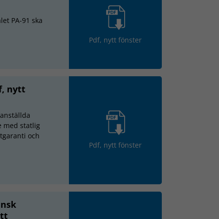
alet PA-91 ska
Pdf, nytt fönster
, nytt
 anställda
e med statlig
tgaranti och
Pdf, nytt fönster
ensk
tt