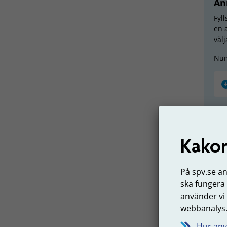
An
Fyl
en a
väl
Nu
An
Kakor
Fyll
beh
Det
På spv.se a
ska fungera
Nu
använder vi
webbanalys
Hur anv