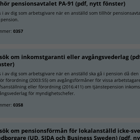
llhör pensionsavtalet PA-91 (pdf, nytt fönster)
ls i av dig som arbetsgivare när en anställd som tillhör pensionsavt
i pension.
mmer:
0357
sök om inkomstgaranti eller avgångsvederlag (pdf
nster)
ls i av dig som arbetsgivare när en anställd ska gå i pension då den
lhör förordning (2003:55) om avgångsförmåner för vissa arbetstagar
fsanställning eller förordning (2016:411) om tjänstepension inkoms
ångsvederlag för myndighetschefer.
mmer:
0358
sök om pensionsförmån för lokalanställd icke-sv
dborgare (UD, SIDA och Business Sweden) (pdf, ny