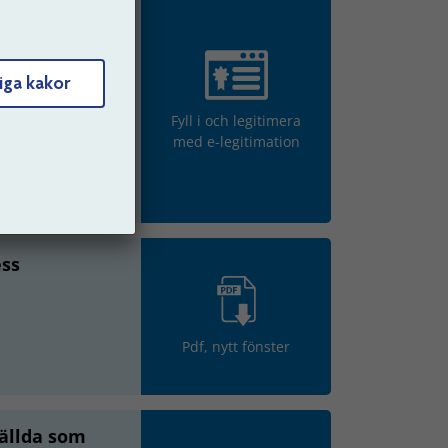
 välja att
der av
iga kakor
Fyll i och legitimera
med e-legitimation
ess
Pdf, nytt fönster
ällda som