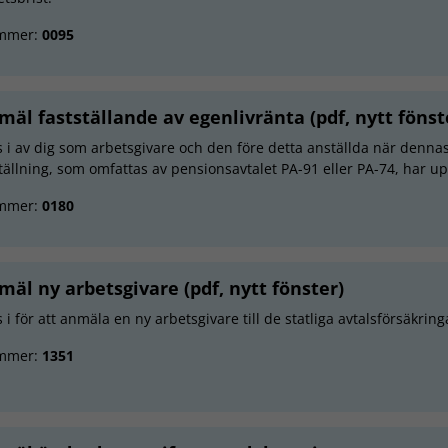
mmer:
0095
mäl fastställande av egenlivränta (pdf, nytt fönst
ls i av dig som arbetsgivare och den före detta anställda när dennas
tällning, som omfattas av pensionsavtalet PA-91 eller PA-74, har u
mmer:
0180
mäl ny arbetsgivare (pdf, nytt fönster)
s i för att anmäla en ny arbetsgivare till de statliga avtalsförsäkrin
mmer:
1351