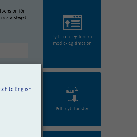
lpension för
i sista steget
Fyll i och legitimera
med e-legitimation
tch to English
vlidit. Intyget
erad till oss.
Pdf, nytt fönster