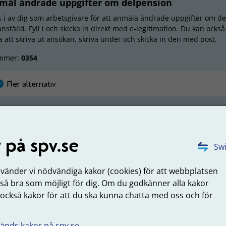
mäl ändrade uppgifter om delpension
ls i av dig som arbetsgivare för att anmäla ändrade uppgifter om de
nställd. Fyll i och skicka in direkt med e-legitimation. Du kan också 
ja att skriva ut ansökan, skriva under och skicka in den med post.
mmer:
0354
Fler alternativ
ställningsintyg (pdf, nytt fönster)
 på spv.se
Swi
s i av dig som är eller har varit arbetsgivare till en person som har a
över endast skickas in om personen sedan tidigare inte är inrapport
 gäller till exempel personer med skyddad identitet.
nvänder vi nödvändiga kakor (cookies) för att webbplatsen
 så bra som möjligt för dig. Om du godkänner alla kakor
mmer:
GR2
 också kakor för att du ska kunna chatta med oss och för
.
änds kakor på spv.se