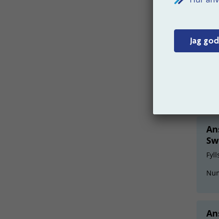
An
Fyll
skr
eft
Jag god
Nu
An
Sw
Fyll
Nu
An