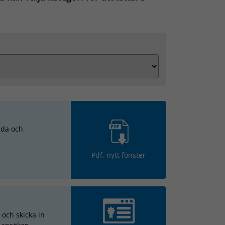
mda och
Pdf, nytt fönster
i och skicka in