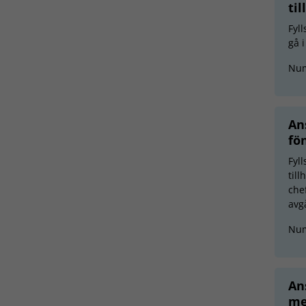
ti
Fyl
gå 
Nu
An
fö
Fyl
til
che
avg
Nu
An
me