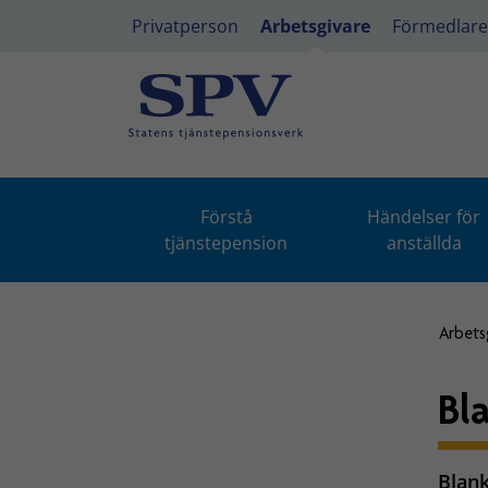
Privatperson
Arbetsgivare
Förmedlare
Förstå
Händelser för
tjänstepension
anställda
Arbets
Bl
Blank