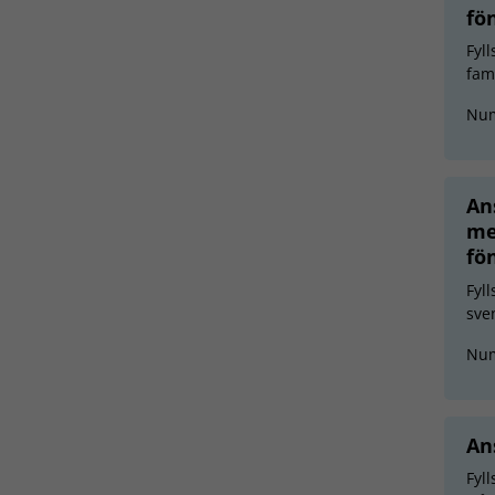
fö
Fyl
fam
Nu
An
me
fö
Fyl
sve
Nu
An
Fyl