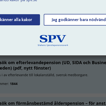
sök om efterlevandepension
 i och skicka in direkt med e-legitimation. Du kan också i sista steget
iva ut ansökan, skriva under och skicka in den med post. Skrivs un
erlevande.
känner alla kakor
Jag godkänner bara nödvänd
mmer:
0108
Fler alternativ
sök om efterlevandepension (UD, SIDA och Busin
eden) (pdf, nytt fönster)
s i av efterlevande till lokalanställd, svensk medborgare.
mmer:
1844
sök om förmånsbestämd ålderspension – för anst