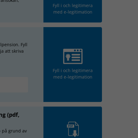
t ansökan,
Fyll i och legitimera
med e-legitimation
lpension. Fyll
ja att skriva
Fyll i och legitimera
med e-legitimation
g (pdf,
p på grund av