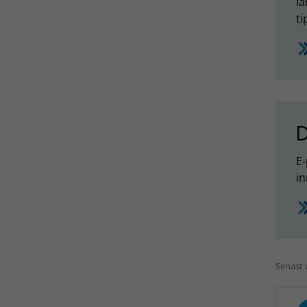
lä
ti
D
E-
in
Senast 