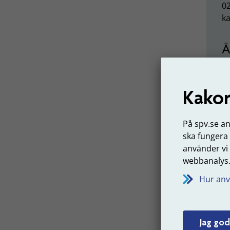
02
ka
Ä
Fr
Kakor
S
På spv.se a
ska fungera
S
använder vi
85
webbanalys
Hur anv
S
Jag god