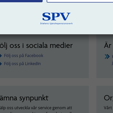
Om d
med 
välk
ölj oss i sociala medier
Är
Följ oss på Facebook
Följ oss på LinkedIn
ämna synpunkt
Or
älp oss utveckla vår service genom att
Vårt