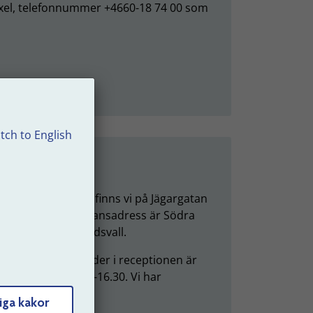
 växel, telefonnummer +4660-18 74 00 som
tch to English
söka oss
u ska besöka oss finns vi på Jägargatan
Sundsvall. Vår leveransadress är Södra
vägsgatan 43 i Sundsvall.
 ordinarie öppettider i receptionen är
g till fredag kl. 8-16.30. Vi har
hstängt kl. 12-13.
iga kakor