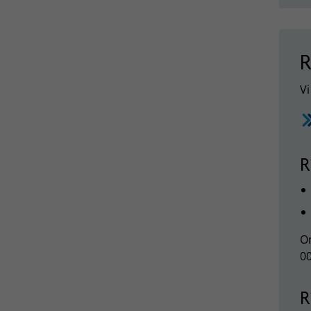
R
Vi
R
Om
00
R