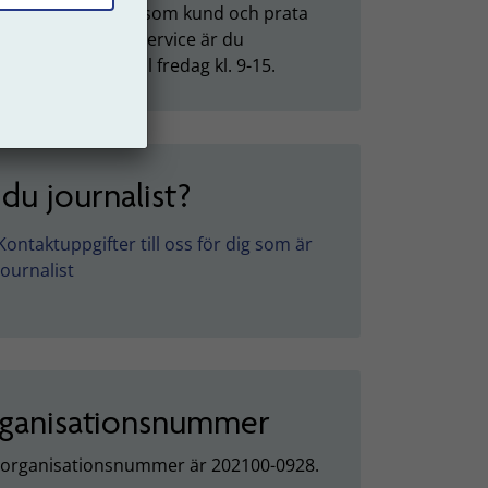
u vill besöka oss som kund och prata
någon från kundservice är du
ommen måndag till fredag kl. 9-15.
 du journalist?
Kontaktuppgifter till oss för dig som är
journalist
ganisationsnummer
 organisationsnummer är 202100-0928.