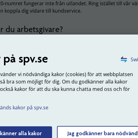
0-numret fungerar inte från utlandet. Ring istället till vår
n koppla dig vidare till kundservice.
r du arbetsgivare?
ågor från dig som arbetsgivare: 060-18 75 03.
 på spv.se
Swi
kicka brev
Be
nvänder vi nödvändiga kakor (cookies) för att webbplatsen
 så bra som möjligt för dig. Om du godkänner alla kakor
PV
Om d
 också kakor för att du ska kunna chatta med oss och för
1 90 Sundsvall
1 i 
.
Järn
änds kakor på spv.se
kicka fakturor
Våra
månda
Information om hur vi på SPV skickar
lunc
och tar emot e-fakturor
känner alla kakor
Jag godkänner bara nödvänd