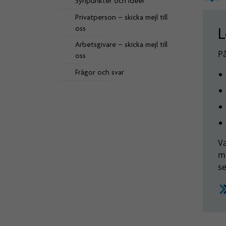
Synpunkter och idéer
Privatperson – skicka mejl till
oss
L
Arbetsgivare – skicka mejl till
På
oss
Frågor och svar
Va
me
s