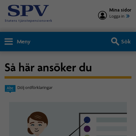
Mina sidor
Logga in
Meny
Sök
Så här ansöker du
Dölj ordförklaringar