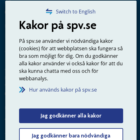
Frågor om utbetalning
020-65 00 65
Switch to English
Kakor på spv.se
Kontakta oss
Privatperson – skicka mejl till oss
På spv.se använder vi nödvändiga kakor
(cookies) för att webbplatsen ska fungera så
bra som möjligt för dig. Om du godkänner
alla kakor använder vi också kakor för att du
Arbetsgivare
ska kunna chatta med oss och för
Frågor om administration av tjänstepension från statlig
webbanalys.
anställning
Hur används kakor på spv.se
060-18 75 03
Kontakta oss
Jag godkänner alla kakor
Arbetsgivare – skicka mejl till oss
Jag godkänner bara nödvändiga