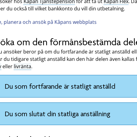
söker hos
Kåpan Tjänstepension
för att ta ut
Kåpan Flex
. D
r du också till vilket bankkonto du vill din utbetalning.
e, planera och ansök på Kåpans webbplats
öka om den förmånsbestämda del
 ansöker beror på om du fortfarande är statligt anställd el
Är du tidigare statligt anställd kan den här delen även kallas 
v
eller
livränta
.
Du som fortfarande är statligt anställd
Du som slutat din statliga anställning