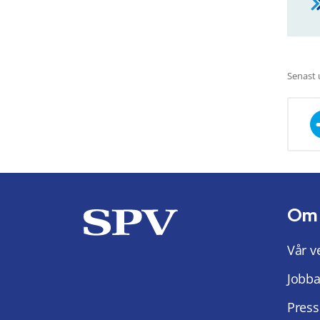
Senast 
Om
Vår v
Jobba
Press