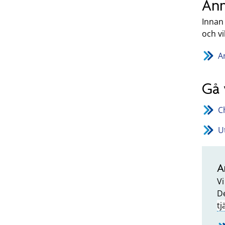
Anm
Innan
och vi
A
Gå 
C
U
A
Vi
De
t