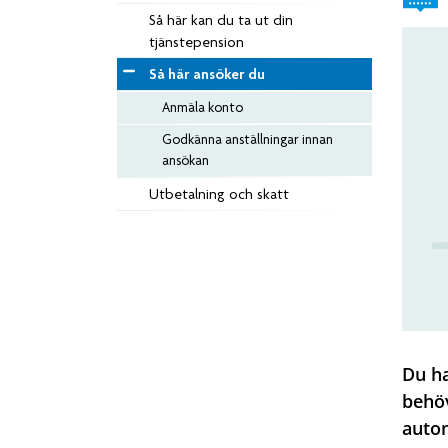
Så här kan du ta ut din
tjänstepension
Så här ansöker du
Anmäla konto
Godkänna anställningar innan
ansökan
Utbetalning och skatt
Du ha
behöv
autom