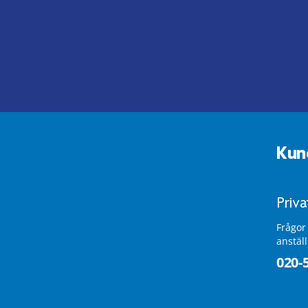
Kun
Priv
Frågor
anstäl
020-