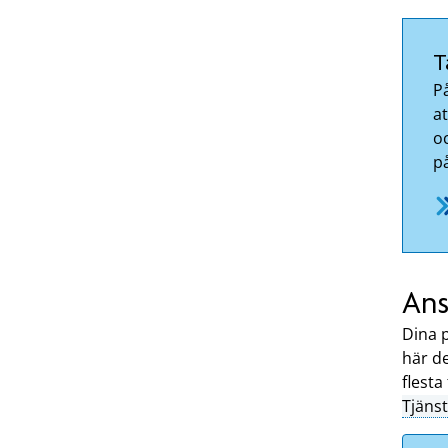
T
P
at
oc
p
Ans
Dina 
här d
flesta
Tjäns