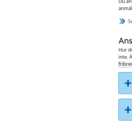
Du an
anmäle
S
Ans
Hur du
inte. 
fribre