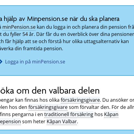
a hjälp av Minpension.se när du ska planera
å
minPension.se
kan du logga in och planera din pension fr
t du fyller 54 år. Där får du en överblick över dina pensione
h får hjälp att se och förstå hur olika uttagsalternativ kan
åverka din framtida pension.
Logga in på minPension.se
öka om den valbara delen
pengar kan finnas hos olika
försäkringsgivare
. Du ansöker 
elen hos den
försäkringsgivare
som förvaltar den. För de all
 finns pengarna i en
traditionell försäkring
hos
Kåpan
tepension
som heter
Kåpan Valbar
.