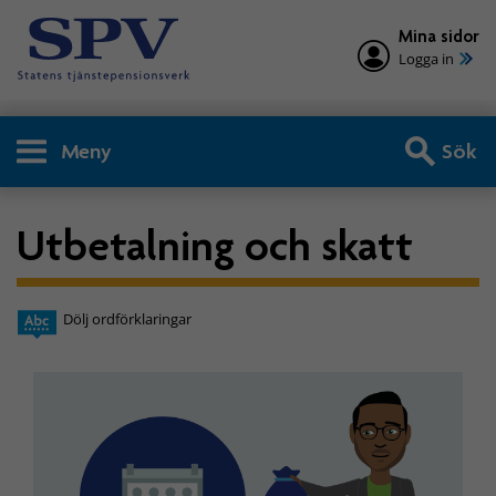
Mina sidor
Logga in
Meny
Sök
Utbetalning och skatt
Dölj ordförklaringar