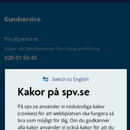
Kundservice
Privatpersoner
Frågor om tjänstepension från statlig anställning
020-51 50 40
Frågor om utbetalning
020-65 00 65
Switch to English
Kakor på spv.se
Kontakta oss
Privatperson – skicka mejl till oss
På spv.se använder vi nödvändiga kakor
(cookies) för att webbplatsen ska fungera så
bra som möjligt för dig. Om du godkänner
alla kakor använder vi också kakor för att du