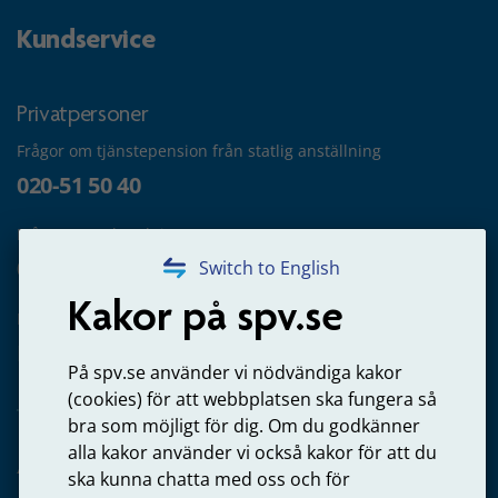
Kundservice
Privatpersoner
Frågor om tjänstepension från statlig anställning
020-51 50 40
Frågor om utbetalning
020-65 00 65
Switch to English
Kakor på spv.se
Kontakta oss
Privatperson – skicka mejl till oss
På spv.se använder vi nödvändiga kakor
(cookies) för att webbplatsen ska fungera så
bra som möjligt för dig. Om du godkänner
alla kakor använder vi också kakor för att du
Arbetsgivare
ska kunna chatta med oss och för