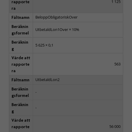
1 125
rapporte
ra
BeloppObligatoriskOver
Fältnamn
Beräknin
UtbetaldLon1Over × 10%
gsformel
Beräknin
5 625 × 0,1
g
Värde att
563
rapporte
ra
UtbetaldLon2
Fältnamn
Beräknin
-
gsformel
Beräknin
-
g
Värde att
56 000
rapporte