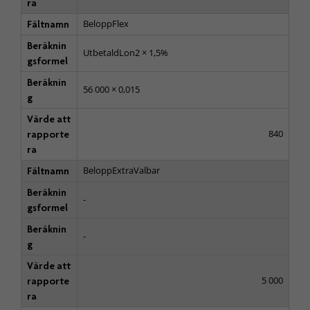
ra
BeloppFlex
Fältnamn
Beräknin
UtbetaldLon2 × 1,5%
gsformel
Beräknin
56 000 × 0,015
g
Värde att
840
rapporte
ra
BeloppExtraValbar
Fältnamn
Beräknin
-
gsformel
Beräknin
-
g
Värde att
5 000
rapporte
ra