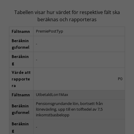
Tabellen visar hur värdet för respektive fält ska
beräknas och rapporteras
PremiePostTyp
Fältnamn
Beräknin
-
gsformel
Beräknin
-
g
Värde att
P0
rapporte
ra
UtbetaldLon1Max
Fältnamn
Pensionsgrundande lön, bortsett från
Beräknin
löneväxling, upp till en tolftedel av 7,5
gsformel
inkomstbasbelopp
Beräknin
-
g