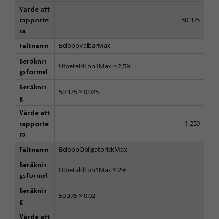
Värde att
50 375
rapporte
ra
BeloppValbarMax
Fältnamn
Beräknin
UtbetaldLon1Max × 2,5%
gsformel
Beräknin
50 375 × 0,025
g
Värde att
1 259
rapporte
ra
BeloppObligatoriskMax
Fältnamn
Beräknin
UtbetaldLon1Max × 2%
gsformel
Beräknin
50 375 × 0,02
g
Värde att