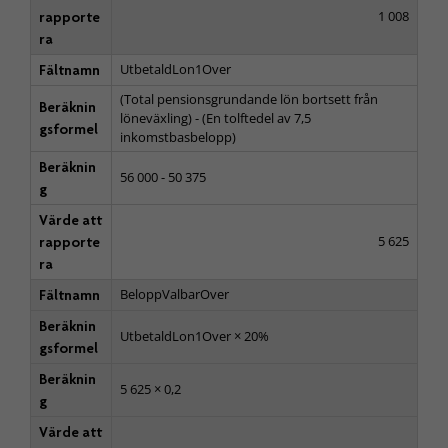
1 008
rapporte
ra
UtbetaldLon1Over
Fältnamn
(Total pensionsgrundande lön bortsett från
Beräknin
löneväxling) - (En tolftedel av 7,5
gsformel
inkomstbasbelopp)
Beräknin
56 000 - 50 375
g
Värde att
5 625
rapporte
ra
BeloppValbarOver
Fältnamn
Beräknin
UtbetaldLon1Over × 20%
gsformel
Beräknin
5 625 × 0,2
g
Värde att