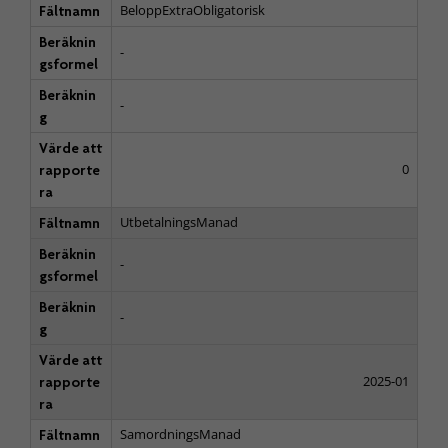
BeloppExtraObligatorisk
Fältnamn
Beräknin
-
gsformel
Beräknin
-
g
Värde att
0
rapporte
ra
UtbetalningsManad
Fältnamn
Beräknin
-
gsformel
Beräknin
-
g
Värde att
2025-01
rapporte
ra
SamordningsManad
Fältnamn