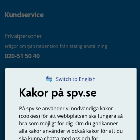
Kundservice
Privatpersoner
Frågor om tjänstepension från statlig anställning
020-51 50 40
Frågor om utbetalning
020-65 00 65
Switch to English
Kakor på spv.se
Kontakta oss
Privatperson – skicka mejl till oss
På spv.se använder vi nödvändiga kakor
(cookies) för att webbplatsen ska fungera så
bra som möjligt för dig. Om du godkänner
alla kakor använder vi också kakor för att du
Arbetsgivare
ska kunna chatta med oss och för