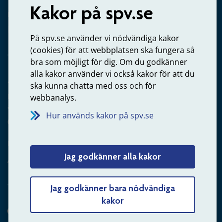
Kakor på spv.se
Kontakta oss
Privatperson – skicka mejl till oss
På spv.se använder vi nödvändiga kakor
(cookies) för att webbplatsen ska fungera så
bra som möjligt för dig. Om du godkänner
alla kakor använder vi också kakor för att du
Arbetsgivare
ska kunna chatta med oss och för
Frågor om administration av tjänstepension från statlig
webbanalys.
anställning
Hur används kakor på spv.se
060-18 75 03
Kontakta oss
Jag godkänner alla kakor
Arbetsgivare – skicka mejl till oss
Jag godkänner bara nödvändiga
kakor
Hitta svaret på din fråga