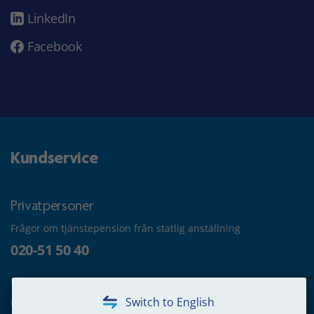
LinkedIn
Facebook
Kundservice
Privatpersoner
Frågor om tjänstepension från statlig anställning
020-51 50 40
Frågor om utbetalning
020-65 00 65
Switch to English