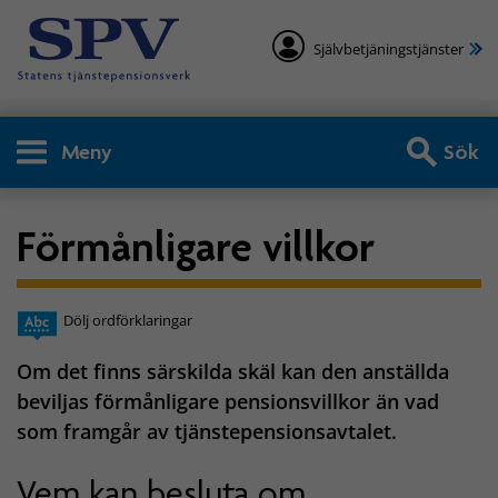
Självbetjäningstjänster
Meny
Sök
Förmånligare villkor
Dölj ordförklaringar
Om det finns särskilda skäl kan den anställda
beviljas förmånligare pensionsvillkor än vad
som framgår av tjänstepensionsavtalet.
Vem kan besluta om