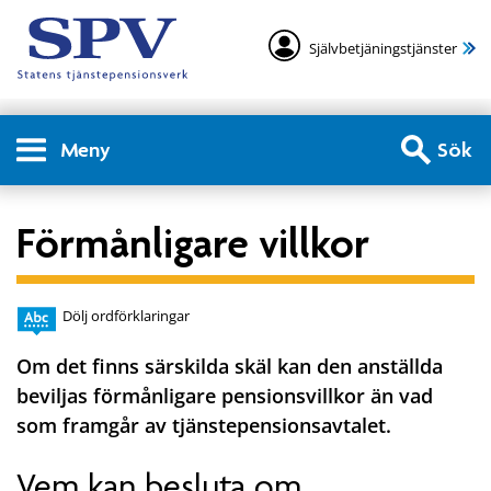
Självbetjäningstjänster
Meny
Sök
Förmånligare villkor
Dölj ordförklaringar
Om det finns särskilda skäl kan den anställda
beviljas förmånligare pensionsvillkor än vad
som framgår av tjänstepensionsavtalet.
Vem kan besluta om