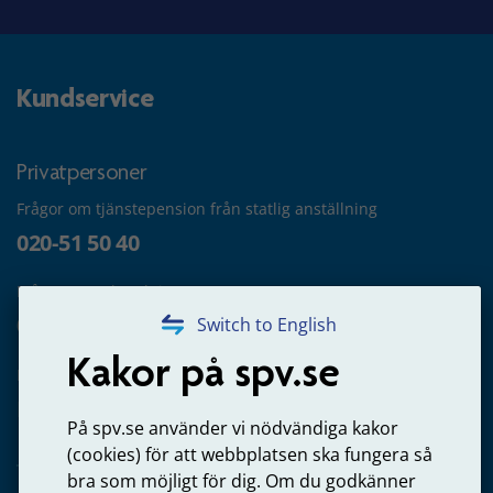
Kundservice
Privatpersoner
Frågor om tjänstepension från statlig anställning
020-51 50 40
Frågor om utbetalning
020-65 00 65
Switch to English
Kakor på spv.se
Kontakta oss
Privatperson – skicka mejl till oss
På spv.se använder vi nödvändiga kakor
(cookies) för att webbplatsen ska fungera så
bra som möjligt för dig. Om du godkänner