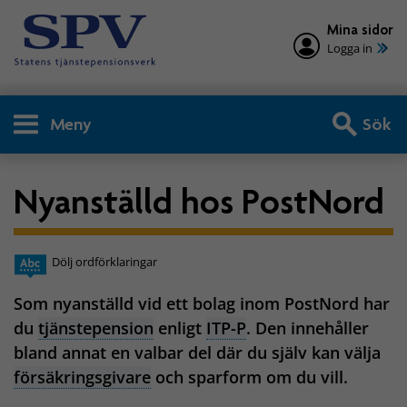
Mina sidor
Logga in
Meny
Sök
Nyanställd hos PostNord
Dölj ordförklaringar
Som nyanställd vid ett bolag inom PostNord har
du
tjänstepension
enligt
ITP-P
. Den innehåller
bland annat en valbar del där du själv kan välja
försäkringsgivare
och sparform om du vill.