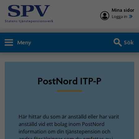
Mina sidor
Logga in
Meny
Sök
Privatperson - PostNord IT
PostNord ITP-P
Här hittar du som är anställd eller har varit
anställd vid ett bolag inom PostNord
information om din tjänstepension och
andra försäkringar som du omfattas av i