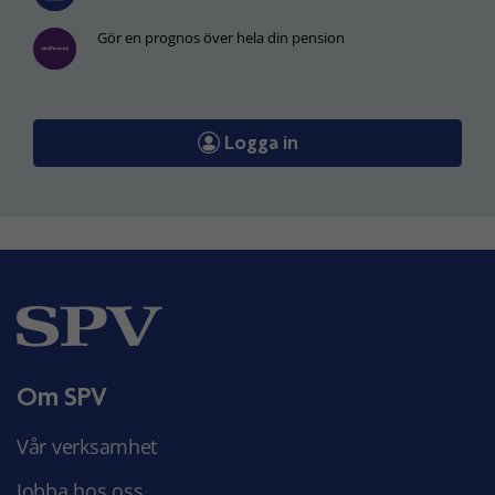
Gör en prognos över hela din pension
Logga in
Om SPV
Vår verksamhet
Jobba hos oss