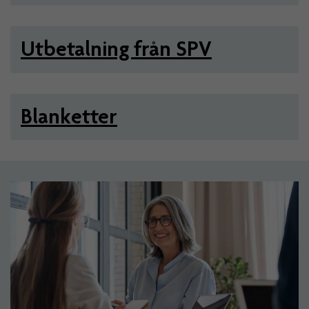
Utbetalning från SPV
Blanketter
Artiklar