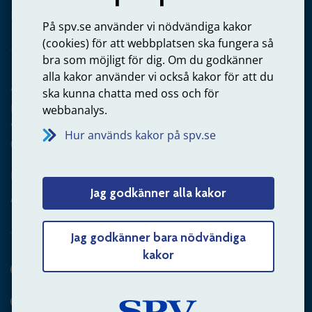
Privatperson – skicka mejl till oss
På spv.se använder vi nödvändiga kakor
(cookies) för att webbplatsen ska fungera så
bra som möjligt för dig. Om du godkänner
alla kakor använder vi också kakor för att du
Arbetsgivare
ska kunna chatta med oss och för
Frågor om administration av tjänstepension från statlig
webbanalys.
anställning
Hur används kakor på spv.se
060-18 75 03
Kontakta oss
Jag godkänner alla kakor
Arbetsgivare – skicka mejl till oss
Jag godkänner bara nödvändiga
kakor
Hitta svaret på din fråga
Andra sätt att kontakta oss