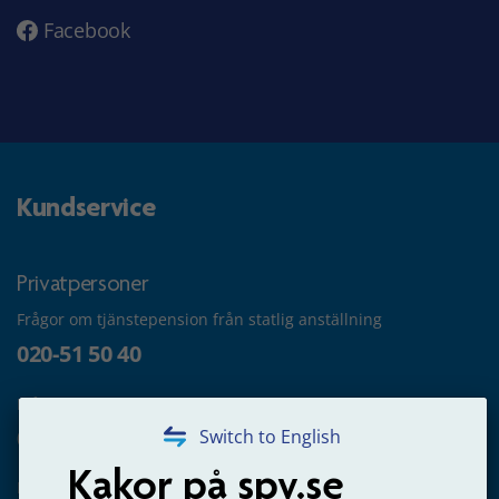
Facebook
Kundservice
Privatpersoner
Frågor om tjänstepension från statlig anställning
020-51 50 40
Frågor om utbetalning
020-65 00 65
Switch to English
Kakor på spv.se
Kontakta oss