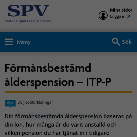
Mina sidor
Logga in
Meny
Sök
Förmånsbestämd
ålderspension – ITP-P
Dölj ordförklaringar
Din
förmånsbestämda ålderspension
baseras på
din lön, hur många år du varit anställd och
vilken pension du har tjänat in i tidigare