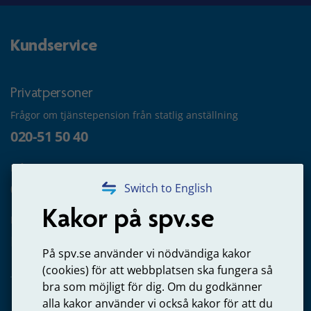
Kundservice
Privatpersoner
Frågor om tjänstepension från statlig anställning
020-51 50 40
Frågor om utbetalning
020-65 00 65
Switch to English
Kakor på spv.se
Kontakta oss
Privatperson – skicka mejl till oss
På spv.se använder vi nödvändiga kakor
(cookies) för att webbplatsen ska fungera så
bra som möjligt för dig. Om du godkänner
alla kakor använder vi också kakor för att du