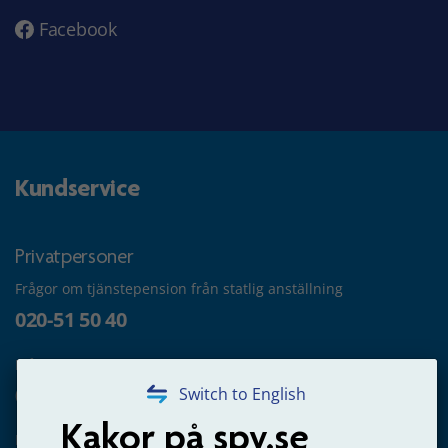
Facebook
Kundservice
Privatpersoner
Frågor om tjänstepension från statlig anställning
020-51 50 40
Frågor om utbetalning
020-65 00 65
Switch to English
Kakor på spv.se
Kontakta oss