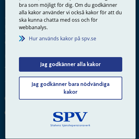
bra som möjligt för dig. Om du godkänner
alla kakor använder vi också kakor för att du
Arbetsgivare
ska kunna chatta med oss och för
Frågor om administration av tjänstepension från statlig
webbanalys.
anställning
Hur används kakor på spv.se
060-18 75 03
Kontakta oss
Jag godkänner alla kakor
Arbetsgivare – skicka mejl till oss
Jag godkänner bara nödvändiga
kakor
Hitta svaret på din fråga
Andra sätt att kontakta oss