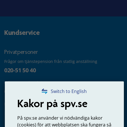
Kundservice
Privatpersoner
Frågor om tjänstepension från statlig anställning
020-51 50 40
Frågor om utbetalning
020-65 00 65
Switch to English
Kakor på spv.se
Kontakta oss
Privatperson – skicka mejl till oss
På spv.se använder vi nödvändiga kakor
(cookies) för att webbplatsen ska fungera så