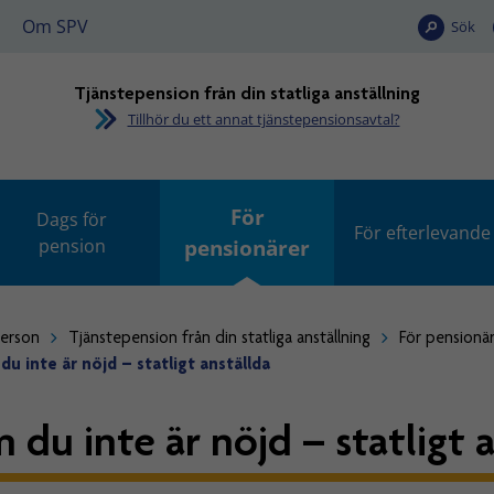
Om SPV
Sök
Tjänstepension från din statliga anställning
Tillhör du ett annat tjänstepensionsavtal?
För
Dags för
För efterlevande
pension
pensionärer
person
Tjänstepension från din statliga anställning
För pensionä
u inte är nöjd – statligt anställda
 du inte är nöjd – statligt 