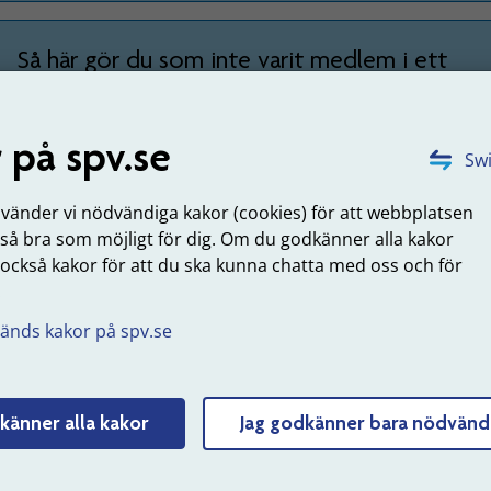
Så här gör du som inte varit medlem i ett
fackförbund
 på spv.se
Swi
som fått beslut om efterlevandepensio
nvänder vi nödvändiga kakor (cookies) för att webbplatsen
 stämma staten
 så bra som möjligt för dig. Om du godkänner alla kakor
m fått beslut om
efterlevandepension
efter en person som v
 också kakor för att du ska kunna chatta med oss och för
gt anställd och inte är nöjd med beslutet kan stämma staten 
.
ol. När du lämnar in en ansökan om stämning mot staten b
änds kakor på spv.se
 tvist mellan dig och staten.
Så här gör du om den avlidne var medlem i et
känner alla kakor
Jag godkänner bara nödvänd
fackförbund