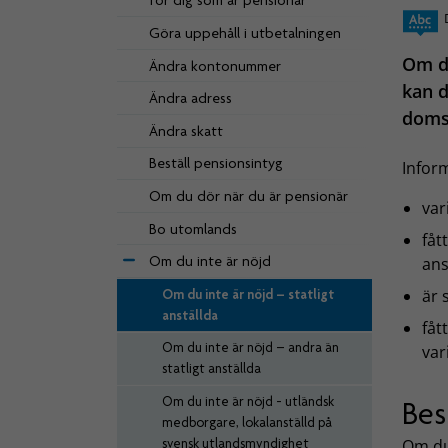
för dig som är pensionär
Göra uppehåll i utbetalningen
Om du
Ändra kontonummer
kan d
Ändra adress
domst
Ändra skatt
Beställ pensionsintyg
Inform
Om du dör när du är pensionär
var
Bo utomlands
fåt
Om du inte är nöjd
ans
är 
Om du inte är nöjd – statligt
anställda
fåt
Om du inte är nöjd – andra än
var
statligt anställda
Om du inte är nöjd - utländsk
Bes
medborgare, lokalanställd på
svensk utlandsmyndighet
Om du 