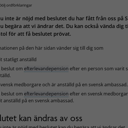
Dölj ordförklaringar
 inte är nöjd med beslutet du har fått från oss på 
u begära att vi ändrar det. Du kan också vända dig ti
ol för att få beslutet prövat.
ationen på den här sidan vänder sig till dig som
it statligt anställd
t beslut om
efterlevandepension
efter en person som varit st
tälld.
svensk medborgare och är anställd på en svensk ambassad.
t beslut om
efterlevandepension
efter en svensk medborga
it anställd på en svensk ambassad.
lutet kan ändras av oss
inte är nöjd med beslutet kan du begära att vi ändrar det.