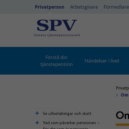
Privatperson
Arbetsgivare
Förmedlare
Förstå din
Händelser i livet
tjänstepension
Privat
Om d
Om
Se utbetalningar och skatt
Vad som påverkar pensionen –