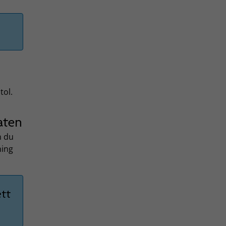
tol.
aten
n du
ning
ett