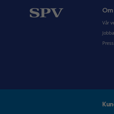
Om
Vår v
Jobba
Press
Kun