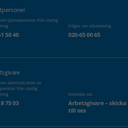
atpersoner
 om tjänstepension från statlig
lning
Frågor om utbetalning
51 50 40
020-65 00 65
tsgivare
 om administration av
pension från statlig
lning
Kontakta oss
18 75 03
Arbetsgivare – skicka
till oss