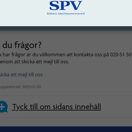
Så här gör du om den avlidne inte var medlem
ett fackförbund
 du frågor?
 har frågor är du välkommen att kontakta oss på 020-51 50
genom att skicka ett mejl till oss.
icka ett mejl till oss
uppdaterad: 2025-01-20
Tyck till om sidans innehåll