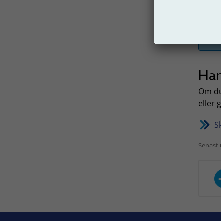
Har
Om du
eller 
Sk
Senast 