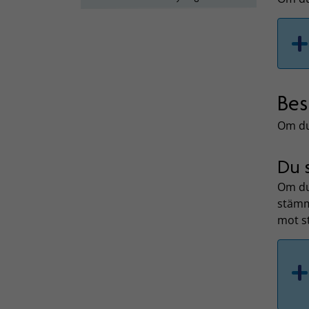
Bes
Om du
Du s
Om du 
stämm
mot st