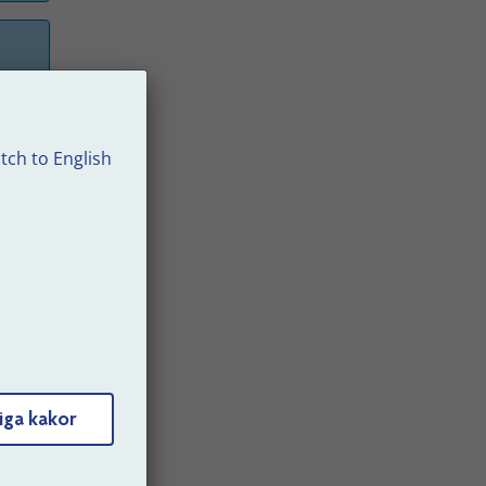
tch to English
n
arit
i
lir
t
iga kakor