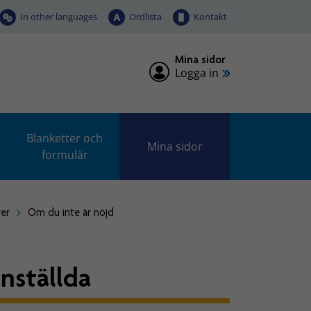
In other languages
Ordlista
Kontakt
Mina sidor
Logga in
Blanketter och
Mina sidor
formulär
rer
Om du inte är nöjd
anställda