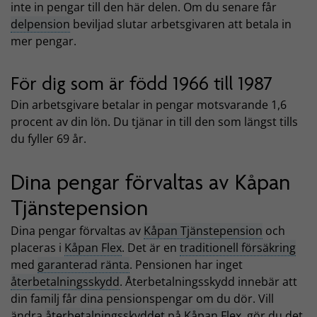
inte in pengar till den här delen. Om du senare får
delpension
beviljad slutar arbetsgivaren att betala in
mer pengar.
För dig som är född 1966 till 1987
Din arbetsgivare betalar in pengar motsvarande 1,6
procent av din lön. Du tjänar in till den som längst tills
du fyller 69 år.
Dina pengar förvaltas av Kåpan
Tjänstepension
Dina pengar förvaltas av
Kåpan Tjänstepension
och
placeras i
Kåpan Flex
. Det är en
traditionell försäkring
med
garanterad ränta
. Pensionen har inget
återbetalningsskydd
. Återbetalningsskydd innebär att
din familj får dina pensionspengar om du dör. Vill
ändra
återbetalningsskyddet
på
Kåpan Flex
, gör du det