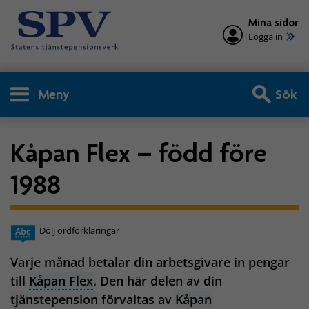
Mina sidor
Logga in
Meny
Sök
Kåpan Flex – född före
1988
Dölj ordförklaringar
Varje månad betalar din arbetsgivare in pengar
till
Kåpan Flex
. Den här delen av din
tjänstepension
förvaltas av
Kåpan