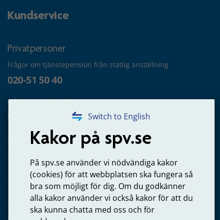
Kundservice
Privatpersoner
Frågor om tjänstepension från statlig anställning
020-51 50 40
Frågor om utbetalning
020-65 00 65
Switch to English
Kakor på spv.se
Kontakta oss
Privatperson – skicka mejl till oss
På spv.se använder vi nödvändiga kakor
(cookies) för att webbplatsen ska fungera så
bra som möjligt för dig. Om du godkänner
alla kakor använder vi också kakor för att du
Arbetsgivare
ska kunna chatta med oss och för