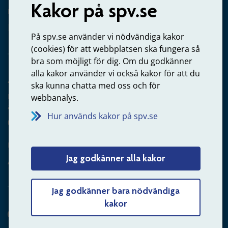
Kakor på spv.se
Kontakta oss
Privatperson – skicka mejl till oss
På spv.se använder vi nödvändiga kakor
(cookies) för att webbplatsen ska fungera så
bra som möjligt för dig. Om du godkänner
alla kakor använder vi också kakor för att du
Arbetsgivare
ska kunna chatta med oss och för
Frågor om administration av tjänstepension från statlig
webbanalys.
anställning
Hur används kakor på spv.se
060-18 75 03
Kontakta oss
Jag godkänner alla kakor
Arbetsgivare – skicka mejl till oss
Jag godkänner bara nödvändiga
kakor
Hitta svaret på din fråga