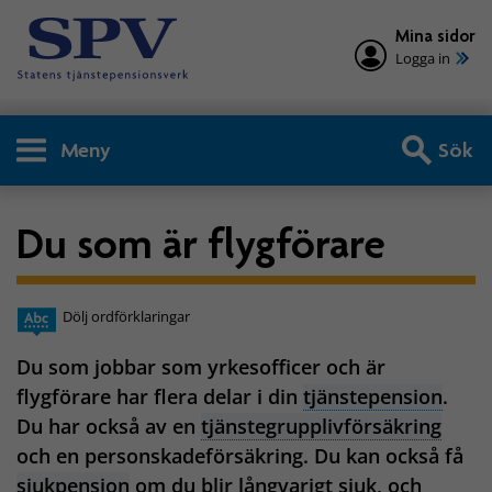
Mina sidor
Logga in
Meny
Sök
Du som är flygförare
Dölj ordförklaringar
Du som jobbar som yrkesofficer och är
flygförare har flera delar i din
tjänstepension
.
Du har också av en
tjänstegrupplivförsäkring
och en personskadeförsäkring. Du kan också få
sjukpension
om du blir långvarigt sjuk, och