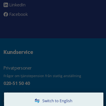
LinkedIn
Facebook
Kundservice
Privatpersoner
Frågor om tjänstepension från statlig anställning
020-51 50 40
Frågor om utbetalning
020-65 00 65
Switch to English