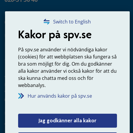
Frågor om utbetalning
020-65 00 65
Switch to English
Kakor på spv.se
Kontakta oss
Privatperson – skicka mejl till oss
På spv.se använder vi nödvändiga kakor
(cookies) för att webbplatsen ska fungera så
bra som möjligt för dig. Om du godkänner
alla kakor använder vi också kakor för att du
Arbetsgivare
ska kunna chatta med oss och för
Frågor om administration av tjänstepension från statlig
webbanalys.
anställning
Hur används kakor på spv.se
060-18 75 03
Kontakta oss
Jag godkänner alla kakor
Arbetsgivare – skicka mejl till oss