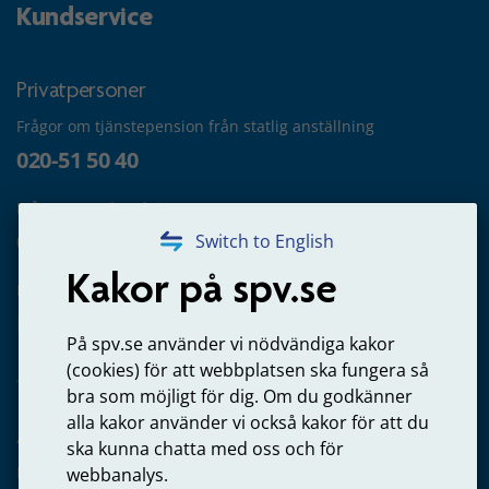
Kundservice
Privatpersoner
Frågor om tjänstepension från statlig anställning
020-51 50 40
Frågor om utbetalning
020-65 00 65
Switch to English
Kakor på spv.se
Kontakta oss
Privatperson – skicka mejl till oss
På spv.se använder vi nödvändiga kakor
(cookies) för att webbplatsen ska fungera så
bra som möjligt för dig. Om du godkänner
alla kakor använder vi också kakor för att du
Arbetsgivare
ska kunna chatta med oss och för
Frågor om administration av tjänstepension från statlig
webbanalys.