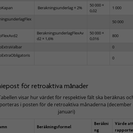
50 000 ×
pKapan
Berakningsunderlag × 2%
1 000
0,02
ningsunderlagFlex
50 000
BerakningsunderlagFlexAv
50 000 ×
pFlexAvd2
800
d2 × 1,6%
0,016
pExtraValbar
0
pExtraObligatoris
0
iepost för retroaktiva månader
Tabellen visar hur värdet för respektive fält ska beräknas oc
porteras i posten för de retroaktiva månaderna (december
januari)
Beräkni
Värde at
namn
Beräkningsformel
ng
rapporte