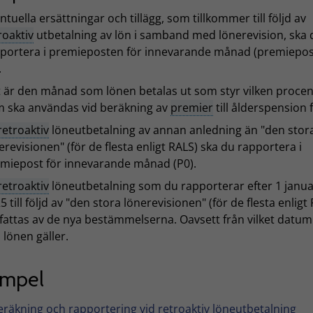
ntuella ersättningar och tillägg, som tillkommer till följd av
roaktiv
utbetalning av lön i samband med lönerevision, ska 
portera i premieposten för innevarande månad (premiepos
.
 är den månad som lönen betalas ut som styr vilken procen
 ska användas vid beräkning av
premier
till ålderspension f
retroaktiv
löneutbetalning av annan anledning än "den stor
erevisionen" (för de flesta enligt RALS) ska du rapportera i
miepost för innevarande månad (P0).
retroaktiv
löneutbetalning som du rapporterar efter 1 janua
5 till följd av "den stora lönerevisionen" (för de flesta enligt
attas av de nya bestämmelserna. Oavsett från vilket datu
 lönen gäller.
empel
eräkning och rapportering vid retroaktiv löneutbetalning