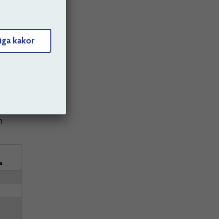
ktiva
r du
iga kakor
h
a