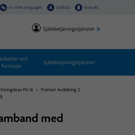
In other languages
Ordlista
Kontakt
Självbetjäningstjänster
anketter och
Självbetjäningstjänster
formulär
rföringskrav PA 16
Premier Avdelning 2
15
 samband med