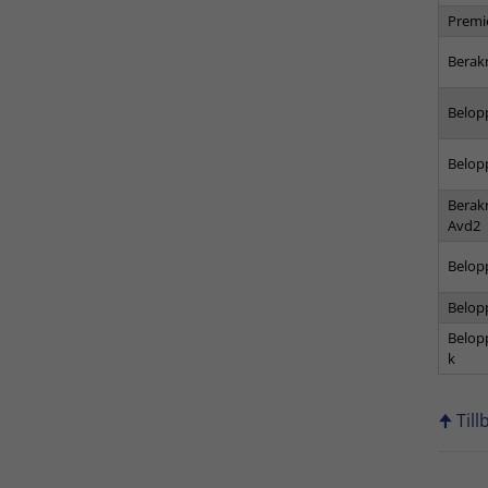
Premi
Berak
Belop
Belop
Berak
Avd2
Belop
Belop
Belop
k
🠉 Til