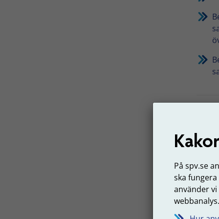
B
s
ö
B
s
Exe
Kakor
ret
löne
På spv.se a
Inez 
ska fungera
månad
använder vi
ha 50
webbanalys
men bö
Hur anv