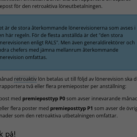
epost för den retroaktiva löneutbetalningen.
et är de stora återkommande lönerevisionerna som avses i
n här regeln. För de flesta anställda är det "den stora
önerevisionen enligt RALS". Men även generaldirektörer och
ndra chefers med jämna mellanrum återkommande
önerevision omfattas.
månad
retroaktiv
lön betalas ut till följd av lönerevision ska 
 rapportera två eller flera premieposter per anställning:
 post med
premieposttyp P0
som avser innevarande måna
eller flera poster med
premieposttyp P1
som avser de övri
ader som den retroaktiva utbetalningen omfattar.
k på!