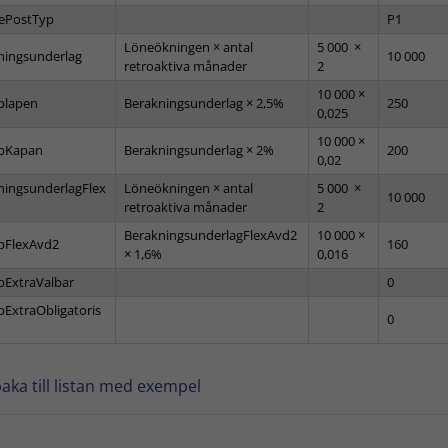
ePostTyp
P1
Löneökningen × antal
5 000 ×
ningsunderlag
10 000
retroaktiva månader
2
10 000 ×
plapen
Berakningsunderlag × 2,5%
250
0,025
10 000 ×
pKapan
Berakningsunderlag × 2%
200
0,02
ningsunderlagFlex
Löneökningen × antal
5 000 ×
10 000
retroaktiva månader
2
BerakningsunderlagFlexAvd2
10 000 ×
pFlexAvd2
160
× 1,6%
0,016
pExtraValbar
0
pExtraObligatoris
0
lbaka till listan med exempel