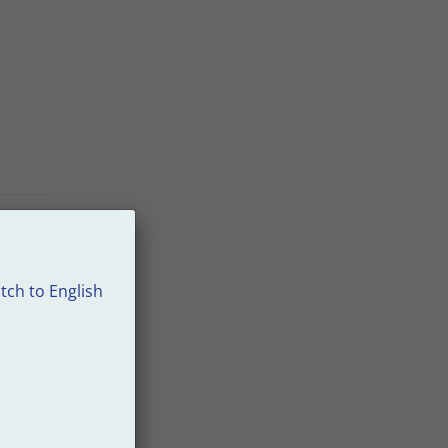
tch to English
r
 hon
r 2025