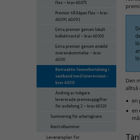
Flex – krav 60.075
premi
Premier till Kåpan Flex – krav
60.091, 60.092
D
Extra premier genom lokalt
de
kollektivavtal – krav 60.100
l
Extra premier genom enskild
a
överenskommelse – krav
l
60.110
Retroaktiv löneutbetalning i
samband med lönerevision -
Den 
krav 60.115
alltså
Ändring av tidigare
levererade premieuppgifter
en
för avdelning 2 – krav 60.120
en 
Summering för arbetsgivare
mån
Kontrollsummor
Tän
Leveransplan för