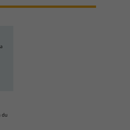
ka
a du