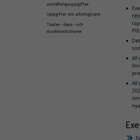
anställningsuppgifter
Eve
Uppgifter om arbetsgivare
ret
rap
Teater- dans- och
P0)
musikinstitutioner
Det
som
All
lön
pre
All
202
omf
nya
Ex
B