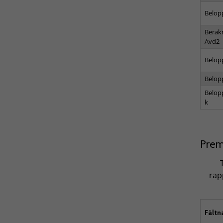
Belop
Berak
Avd2
Belop
Belop
Belop
k
Prem
rap
Fält