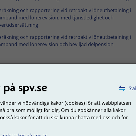
eräkning och rapportering vid retroaktiv löneutbetalning i
amband med lönerevision, med tjänstledighet och
vertidsersättning
eräkning och rapportering vid retroaktiv löneutbetalning i
amband med lönerevision och beviljad delpension
mpel: Beräkning och rapportering vid
 på spv.se
roaktiv löneutbetalning i samband med
Swi
revision, Avdelning 2
nvänder vi nödvändiga kakor (cookies) för att webbplatsen
är född 1973 och har fått en löneökning med 5 000 kronor pe
 så bra som möjligt för dig. Om du godkänner alla kakor
. Tidigare var hennes lön 45 000 kronor per månad, nu ska
 också kakor för att du ska kunna chatta med oss och för
 000 kronor per månad. Den nya lönen gäller från decembe
.
rjar betalas ut först i februari 2026.
änds kakor på spv.se