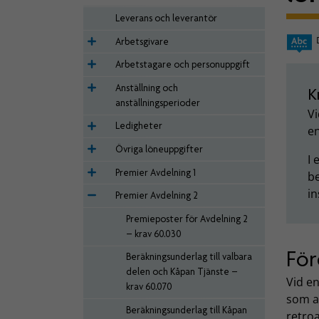
Leverans och leverantör
Arbetsgivare
Arbetstagare och personuppgift
Anställning och
K
anställningsperioder
V
Ledigheter
en
Övriga löneuppgifter
I
Premier Avdelning 1
b
in
Premier Avdelning 2
Premieposter för Avdelning 2
– krav 60.030
För
Beräkningsunderlag till valbara
delen och Kåpan Tjänste –
Vid e
krav 60.070
som a
Beräkningsunderlag till Kåpan
retroa