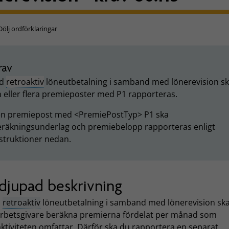
Dölj ordförklaringar
rav
id
retroaktiv
löneutbetalning i samband med lönerevision s
 eller flera premieposter med
P1 rapporteras.
 en premiepost med <PremiePostTyp> P1 ska
eräkningsunderlag och premiebelopp rapporteras enligt
struktioner nedan.
djupad beskrivning
n
retroaktiv
löneutbetalning i samband med lönerevision sk
rbetsgivare beräkna premierna fördelat per månad som
ktiviteten omfattar. Därför ska du rapportera en separat