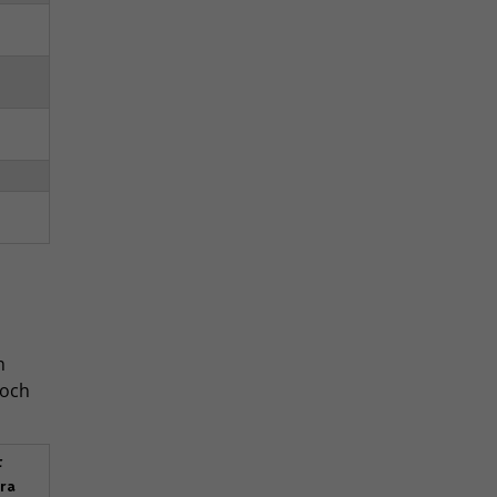
h
 och
t
ra