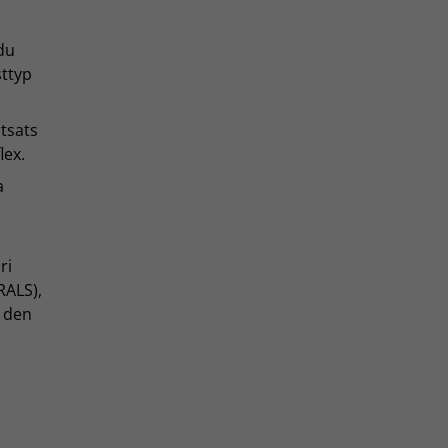
du
ttyp
tsats
lex.
a
ri
 RALS),
m den