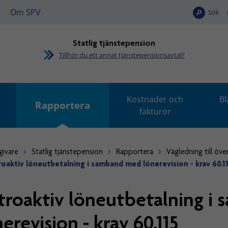
Om SPV
Sök
Statlig tjänstepension
Tillhör du ett annat tjänstepensionsavtal?
Kostnader och
Bl
Rapportera
fakturor
givare
Statlig tjänstepension
Rapportera
Vägledning till öve
roaktiv löneutbetalning i samband med lönerevision - krav 60.1
troaktiv löneutbetalning i
erevision - krav 60.115