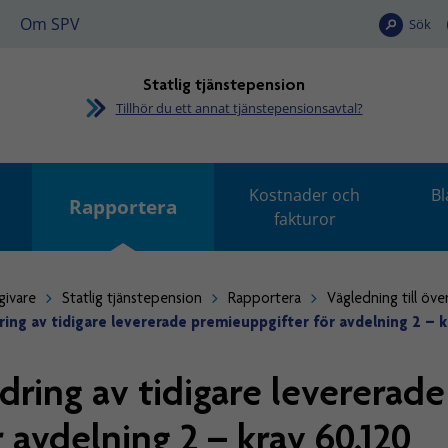
Om SPV
Sök
Statlig tjänstepension
Tillhör du ett annat tjänstepensionsavtal?
Kostnader och
Bl
Rapportera
fakturor
givare
Statlig tjänstepension
Rapportera
Vägledning till öve
ring av tidigare levererade premieuppgifter för avdelning 2 – k
dring av tidigare levererad
r avdelning 2 – krav 60.120