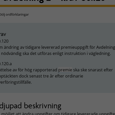
Dölj ordförklaringar
rav
0.120
 ändring av tidigare levererad premieuppgift för Avdelning
 nödvändig ska det utföras enligt instruktion i vägledning.
.120.a
ttelse av för hög rapporterad
premie
ska ske snarast efter
ptäckten dock senast tre år efter ordinarie
erföringstillfälle.
djupad beskrivning
 möjligt att ändra uppgifter om tidigare levererade uppgift