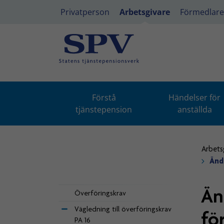
Privatperson
Arbetsgivare
Förmedlare
Förstå
Händelser för
tjänstepension
anställda
Arbets
Änd
Än
Överföringskrav
Vägledning till överföringskrav
fö
PA 16