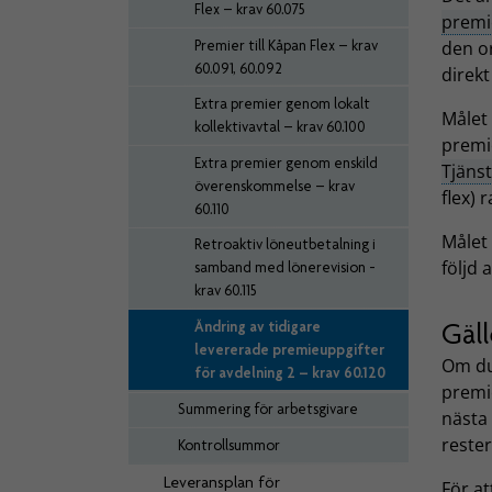
Flex – krav 60.075
premi
Premier till Kåpan Flex – krav
den o
60.091, 60.092
direk
Extra premier genom lokalt
Målet 
kollektivavtal – krav 60.100
premi
Extra premier genom enskild
Tjäns
överenskommelse – krav
flex) 
60.110
Målet 
Retroaktiv löneutbetalning i
följd 
samband med lönerevision -
krav 60.115
Gäll
Ändring av tidigare
levererade premieuppgifter
Om du 
för avdelning 2 – krav 60.120
premi
Summering för arbetsgivare
nästa 
reste
Kontrollsummor
Leveransplan för
För at