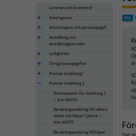
Leverans och leverantör
Arbetsgivare
Arbetstagare och personuppgift
Anställning och
K
anställningsperioder
6
Ledigheter
Om
är
Övriga löneuppgifter
Premier Avdelning 1
60
Rä
Premier Avdelning 2
up
Premieposter för Avdelning 2
öv
– krav 60.030
Beräkningsunderlag till valbara
delen och Kåpan Tjänste –
För
krav 60.070
Beräkningsunderlag till Kåpan
Det är