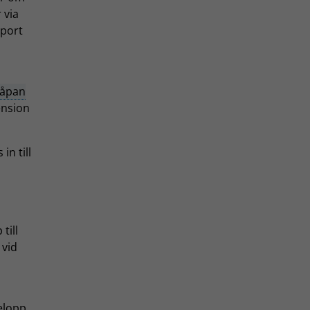
 via
pport
åpan
ension
in till
till
 vid
elopp