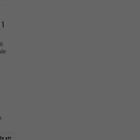
 1
l.
lir
h
de att