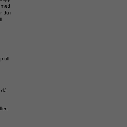
a med
r du i
ll
 till
r då
ller.