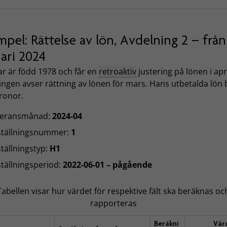
pel: Rättelse av lön, Avdelning 2 – från
ari 2024
r är född 1978 och får en
retroaktiv
justering på lönen i apri
ingen avser rättning av lönen för mars. Hans utbetalda lön b
ronor.
veransmånad:
2024-04
ställningsnummer:
1
tällningstyp:
H1
tällningsperiod:
2022-06-01 – pågående
Tabellen visar hur värdet för respektive fält ska beräknas oc
rapporteras
Beräkni
Vär