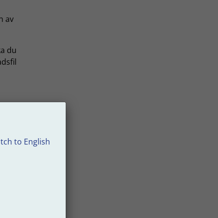
n av
ka du
dsfil
tch to English
rocent