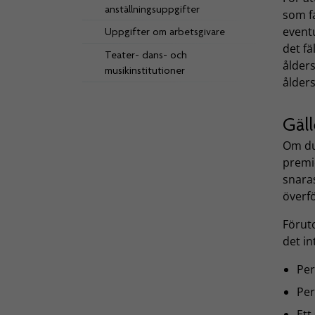
anställningsuppgifter
som f
event
Uppgifter om arbetsgivare
det f
Teater- dans- och
ålders
musikinstitutioner
ålder
Gäl
Om du
premi
snaras
överfö
Föruto
det in
Per
Per
Ett