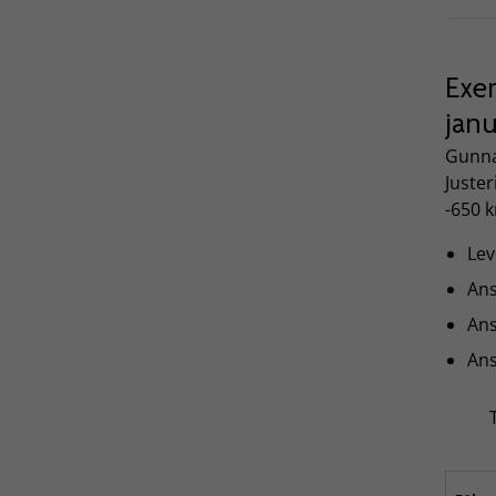
Exem
janu
Gunna
Juster
-650 k
Le
An
Ans
Ans