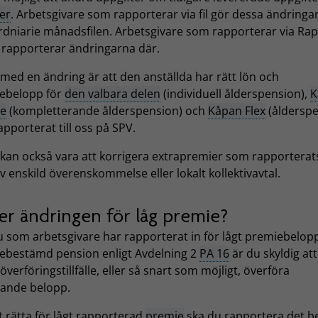
er
. Arbetsgivare som rapporterar via fil gör dessa ändringar
rdniarie månadsfilen. Arbetsgivare som rapporterar via Ra
t rapporterar ändringarna där.
med en ändring är att den anställda har rätt lön och
ebelopp för
den valbara delen
(individuell ålderspension),
K
te
(kompletterande ålderspension) och
Kåpan Flex
(åldersp
rapporterat till oss på SPV.
kan också vara att korrigera extrapremier som rapporterats 
av enskild överenskommelse eller lokalt kollektivavtal.
er ändringen för låg premie?
som arbetsgivare har rapporterat in för lågt premiebelopp 
ebestämd pension enligt Avdelning 2
PA 16
är du skyldig att
överföringstillfälle, eller så snart som möjligt, överföra
rande belopp.
t rätta för lågt rapporterad
premie
ska du rapportera det b