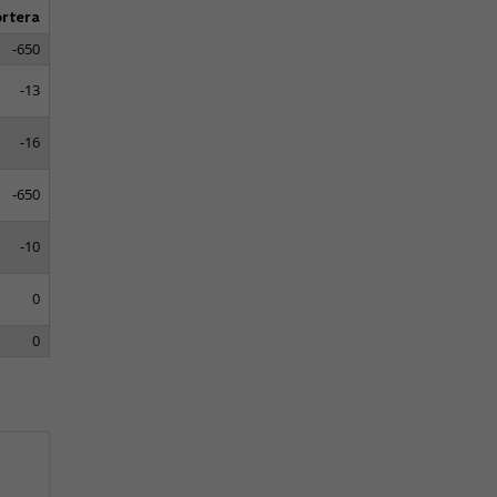
rtera
-650
-13
-16
-650
-10
0
0