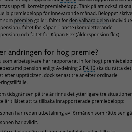
attas upp till korrekt premiebelopp. Tänk på att också räkn
uella premiebelopp för innevarande månad. Beloppet skrive
ält som
premien
gäller, fältet
för
den valbara delen
(individue
pension), fältet
för Kåpan Tjänste (kompletterande
spension) och fältet
för Kåpan Flex (ålderspension flex).
ler ändringen för hög premie?
 som arbetsgivare har rapporterat in för högt premiebelopp
ebestämd pension enligt Avdelning 2
PA 16
ska du rätta det
t efter upptäckten, dock senast tre år efter ordinarie
ringstillfälle.
m tidsgränsen på tre år finns det ytterligare tre situatione
te är tillåtet att ta tillbaka inrapporterade premiebelopp:
sonen har redan utbetalning av förmånen som rättelsen gä
sonen har avlidit.
 större belopp än vad som har betalats in tas tillbaka.