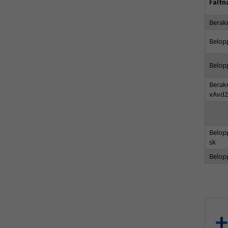
Fält
Berak
Belop
Belop
Berak
xAvd2
Belop
sk
Belop