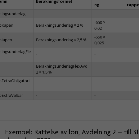
namn
Beräkningsformel
ng
rappo
ningsunderlag
-
-
-650 ×
pKapan
Berakningsunderlag × 2 %
0,02
-650 ×
pIapen
Berakningsunderlag × 2,5 %
0,025
ningsunderlagFle
-
-
BerakningsunderlagFlexAvd
2 × 1,5 %
pExtraObligatori
-
-
pExtraValbar
-
-
Exempel: Rättelse av lön, Avdelning 2 – till 31