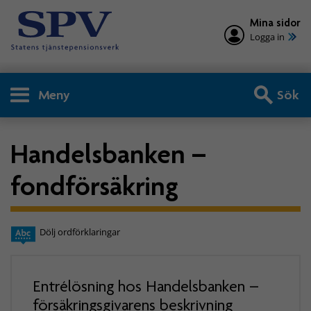
Mina sidor
Logga in
Meny
Sök
Handelsbanken –
fondförsäkring
Dölj ordförklaringar
Entrélösning hos Handelsbanken –
försäkringsgivarens beskrivning