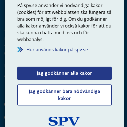
Privatperson – skicka mejl till oss
På spv.se använder vi nödvändiga kakor
(cookies) för att webbplatsen ska fungera så
bra som möjligt för dig. Om du godkänner
alla kakor använder vi också kakor för att du
Arbetsgivare
ska kunna chatta med oss och för
Frågor om administration av tjänstepension från statlig
webbanalys.
anställning
Hur används kakor på spv.se
060-18 75 03
Kontakta oss
Jag godkänner alla kakor
Arbetsgivare – skicka mejl till oss
Jag godkänner bara nödvändiga
kakor
Hitta svaret på din fråga
Andra sätt att kontakta oss