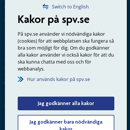
020-65 00 65
Switch to English
Kakor på spv.se
Kontakta oss
Privatperson – skicka mejl till oss
På spv.se använder vi nödvändiga kakor
(cookies) för att webbplatsen ska fungera så
bra som möjligt för dig. Om du godkänner
alla kakor använder vi också kakor för att du
Arbetsgivare
ska kunna chatta med oss och för
Frågor om administration av tjänstepension från statlig
webbanalys.
anställning
Hur används kakor på spv.se
060-18 75 03
Kontakta oss
Jag godkänner alla kakor
Arbetsgivare – skicka mejl till oss
Jag godkänner bara nödvändiga
kakor