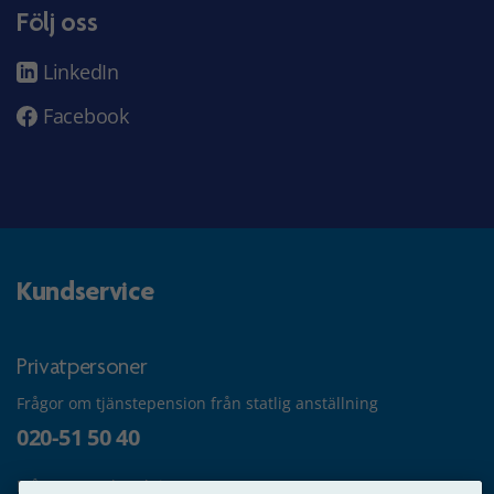
Följ oss
LinkedIn
Facebook
Kundservice
Privatpersoner
Frågor om tjänstepension från statlig anställning
020-51 50 40
Frågor om utbetalning