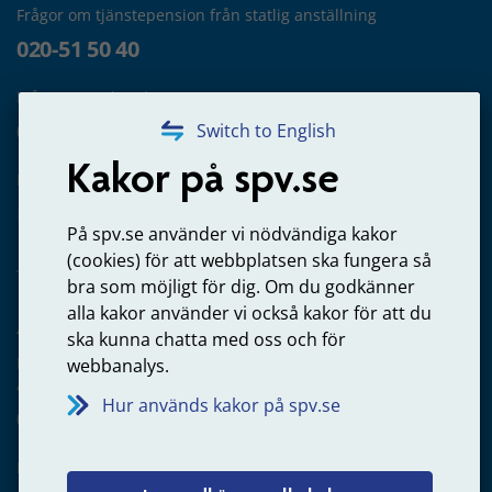
Frågor om tjänstepension från statlig anställning
020-51 50 40
Frågor om utbetalning
020-65 00 65
Switch to English
Kakor på spv.se
Kontakta oss
Privatperson – skicka mejl till oss
På spv.se använder vi nödvändiga kakor
(cookies) för att webbplatsen ska fungera så
bra som möjligt för dig. Om du godkänner
alla kakor använder vi också kakor för att du
Arbetsgivare
ska kunna chatta med oss och för
Frågor om administration av tjänstepension från statlig
webbanalys.
anställning
Hur används kakor på spv.se
060-18 75 03
Kontakta oss