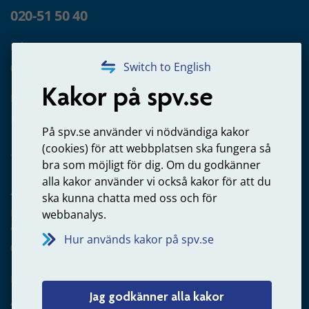
020-51 50 40
Frågor om utbetalning
020-65 00 65
Switch to English
Kakor på spv.se
Kontakta oss
Privatperson – skicka mejl till oss
På spv.se använder vi nödvändiga kakor
(cookies) för att webbplatsen ska fungera så
bra som möjligt för dig. Om du godkänner
alla kakor använder vi också kakor för att du
Arbetsgivare
ska kunna chatta med oss och för
Frågor om administration av tjänstepension från statlig
webbanalys.
anställning
Hur används kakor på spv.se
060-18 75 03
Kontakta oss
Jag godkänner alla kakor
Arbetsgivare – skicka mejl till oss