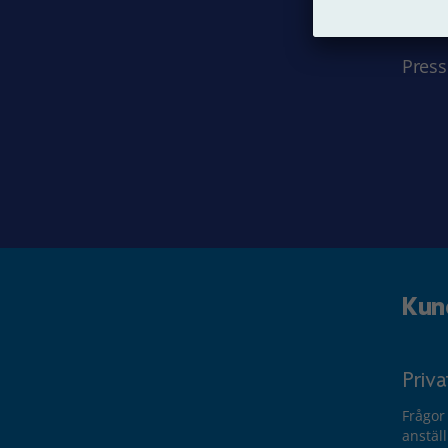
Jobba
Press
Kun
Priv
Frågor
anstäl