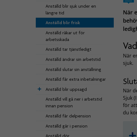
Anställd blir sjuk under en
När e
längre tid
behöv
Anställd blir frisk
ledig
Anställd råkar ut för
arbetsskada
Vad
Anställd tar tjänstledigt
När en
Anställd ändrar sin arbetstid
sjuk.
Anställd slutar sin anställning
Slut
Anställd får extra inbetalningar
Anställd blir uppsagd
När de
Sjuk (
Anställd vill gå ner i arbetstid
för at
innan pension
du ko
Anställd får delpension
Anställd går i pension
Anställd dör