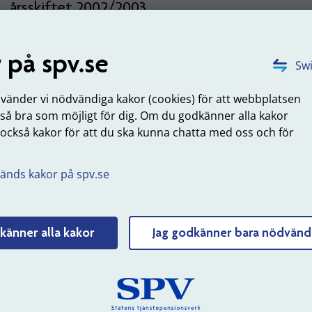
årsskiftet 2002/2003
 på spv.se
 kostar det?
Swi
 anställd börjar arbeta igen debiteras du full
premie
från d
nvänder vi nödvändiga kakor (cookies) för att webbplatsen
 då personen blev frisk.
 så bra som möjligt för dig. Om du godkänner alla kakor
 också kakor för att du ska kunna chatta med oss och för
uppdaterad: 2023-06-19
.
änds kakor på spv.se
Tyck till om sidans innehåll
känner alla kakor
Jag godkänner bara nödvänd
 SPV
Om webbplatsen
erksamhet
Webbkarta