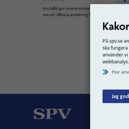
Anställd gör överenskommelse
om att tillhöra avdelning 1
Kakor
Vad
När en
På spv.se a
datum
ska fungera
använder vi
Senast 
webbanalys
Hur anv
Jag god
Om
Vår v