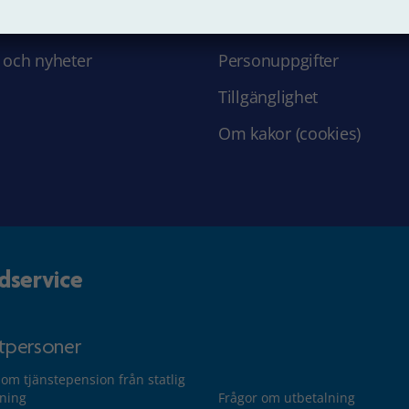
 hos oss
Struktur och innehåll
 och nyheter
Personuppgifter
Tillgänglighet
Om kakor (cookies)
dservice
atpersoner
 om tjänstepension från statlig
lning
Frågor om utbetalning