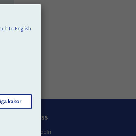
tch to English
et
iga kakor
Följ oss
LinkedIn