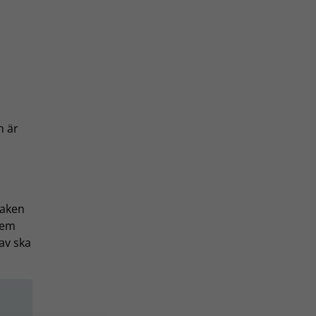
n är
saken
tem
rav ska