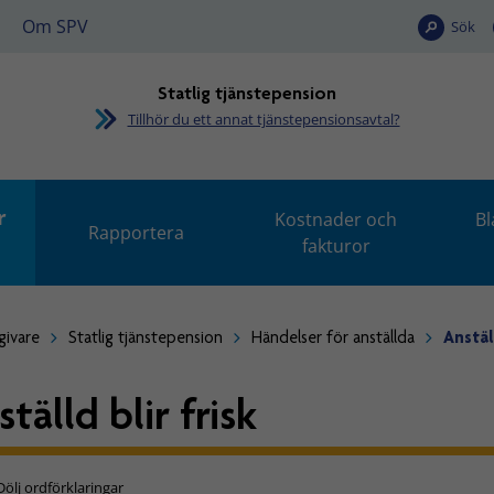
Om SPV
Sök
Statlig tjänstepension
Tillhör du ett annat tjänstepensionsavtal?
r
Kostnader och
Bl
Rapportera
fakturor
givare
Statlig tjänstepension
Händelser för anställda
Anställ
tälld blir frisk
Dölj ordförklaringar