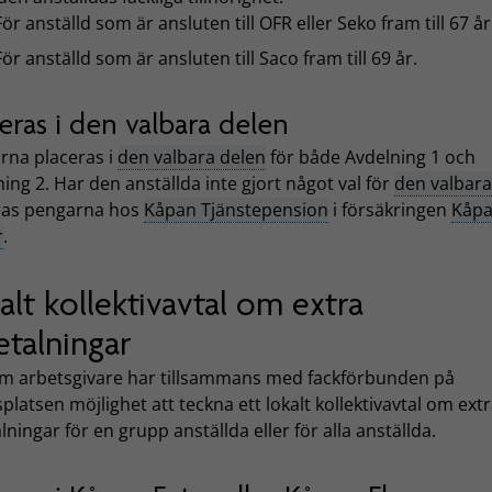
För anställd som är ansluten till OFR eller Seko fram till 67 år
För anställd som är ansluten till Saco fram till 69 år.
eras i den valbara delen
rna placeras i
den valbara delen
för både Avdelning 1 och
ing 2. Har den anställda inte gjort något val för
den valbara
ras pengarna hos
Kåpan Tjänstepension
i försäkringen
Kåp
r
.
alt kollektivavtal om extra
etalningar
m arbetsgivare har tillsammans med fackförbunden på
platsen möjlighet att teckna ett lokalt kollektivavtal om ext
lningar för en grupp anställda eller för alla anställda.