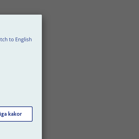
år
tch to English
om vad
om du
iga kakor
ina
finns