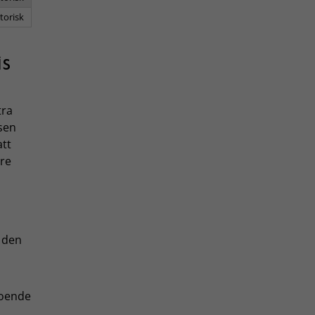
torisk
is
tra
sen
att
are
l den
roende