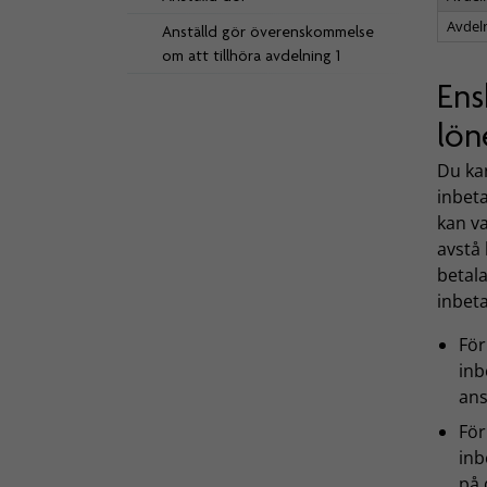
Avdel
Anställd gör överenskommelse
om att tillhöra avdelning 1
Ens
lön
Du ka
inbeta
kan va
avstå
betala
inbet
För
inb
ans
För
inb
på 