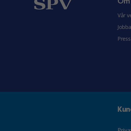
Om
Vår v
Jobba
Press
Kun
Priv