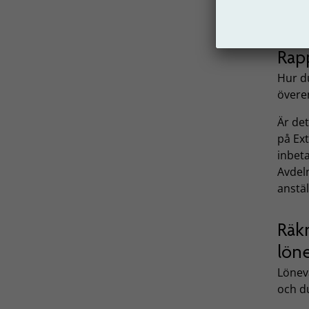
pensi
Rapp
Hur du
överen
Är de
på Ext
inbeta
Avdeln
anstäl
Räk
lön
Lönev
och d