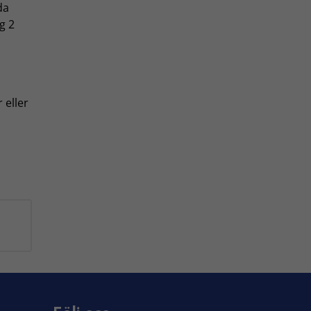
da
g 2
 eller