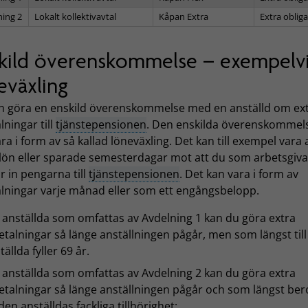
ning 2
Lokalt kollektivavtal
Kåpan Extra
Extra obliga
kild överenskommelse – exempelv
eväxling
n göra en enskild överenskommelse med en anställd om ex
lningar till
tjänstepensionen
. Den enskilda överenskommel
ra i form av så kallad löneväxling. Det kan till exempel vara 
 lön eller sparade semesterdagar mot att du som arbetsgiv
r in pengarna till
tjänstepensionen
. Det kan vara i form av
alningar varje månad eller som ett engångsbelopp.
 anställda som omfattas av Avdelning 1 kan du göra extra
etalningar så länge anställningen pågår, men som längst til
tällda fyller 69 år.
 anställda som omfattas av Avdelning 2 kan du göra extra
etalningar så länge anställningen pågår och som längst be
den anställdas fackliga tillhörighet: