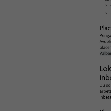
Plac
Penga
Avdeln
place
Valba
Lok
inb
Du so
arbets
inbeta