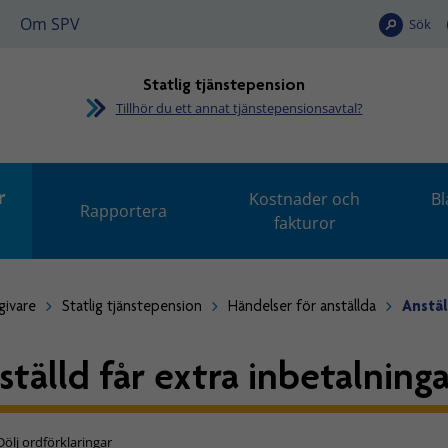
Om SPV
Sök
Statlig tjänstepension
Tillhör du ett annat tjänstepensionsavtal?
r
Kostnader och
Bl
Rapportera
fakturor
givare
Statlig tjänstepension
Händelser för anställda
Anstäl
ställd får extra inbetalning
Dölj ordförklaringar