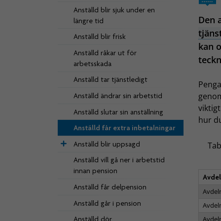
Anställd blir sjuk under en
Den a
längre tid
tjäns
Anställd blir frisk
kan o
Anställd råkar ut för
teckn
arbetsskada
Anställd tar tjänstledigt
Penga
genom 
Anställd ändrar sin arbetstid
viktig
Anställd slutar sin anställning
hur du
Anställd får extra inbetalningar
Anställd blir uppsagd
Tab
Anställd vill gå ner i arbetstid
innan pension
Avdel
Anställd får delpension
Avdel
Anställd går i pension
Avdel
Anställd dör
Avdel