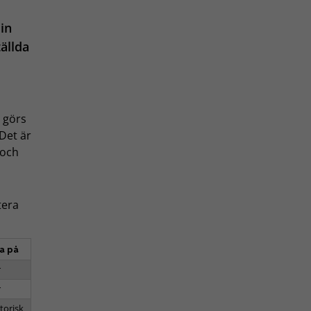
sin
ällda
 görs
 Det är
 och
tera
a på
r
r
torisk