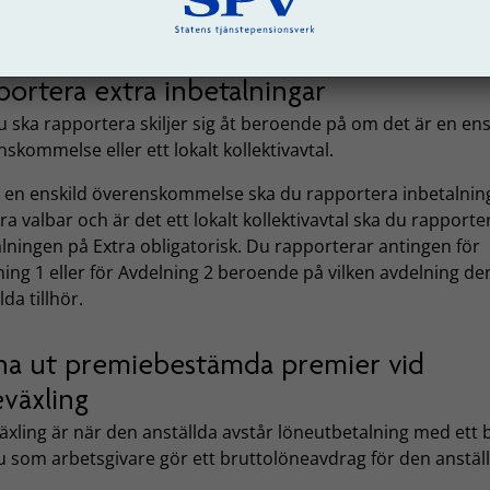
onen.
ortera extra inbetalningar
 ska rapportera skiljer sig åt beroende på om det är en ens
skommelse eller ett lokalt kollektivavtal.
t en enskild överenskommelse ska du rapportera inbetalni
ra valbar och är det ett lokalt kollektivavtal ska du rapporte
lningen på Extra obligatorisk. Du rapporterar antingen för
ing 1 eller för Avdelning 2 beroende på vilken avdelning de
lda tillhör.
na ut premiebestämda premier vid
eväxling
äxling är när den anställda avstår löneutbetalning med ett 
u som arbetsgivare gör ett bruttolöneavdrag för den anställ