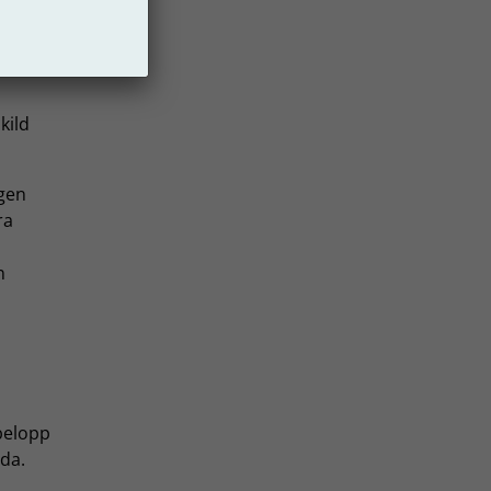
kild
ngen
ra
n
belopp
da.