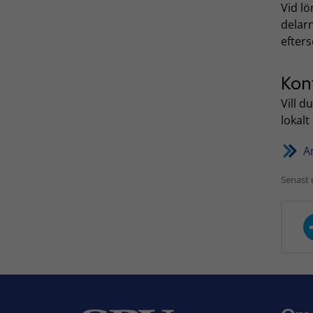
Vid l
delarn
efter
Kon
Vill 
lokalt
A
Senast 