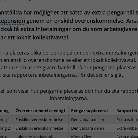
nställda har möjlighet att sätta av extra pengar till 
tepension
genom en enskild överenskommelse. Anst
ckså få extra inbetalningar om du som arbetsgivare
ar ett lokalt kollektivavtal.
rna placeras olika beroende på om den extra inbetalningen
en enskild överenskommelse eller ett lokalt kollektivavtal.
t att du som arbetsgivare har koll på hur pengarna placeras
 ska rapportera inbetalningarna. För det skiljer sig åt.
ell som visar hur pengarna placeras och hur du ska rappor
inbetalningarna.
ning
Överenskommelse enligt
Pengarna placeras i
Rapporter
ning 1
Enskild överenskommelse
Den valbara delen
Extra valba
ning 2
Enskild överenskommelse
Den valbara delen
Extra valba
ning 1
Lokalt kollektivavtal
Kåpan Flex
Extra obliga