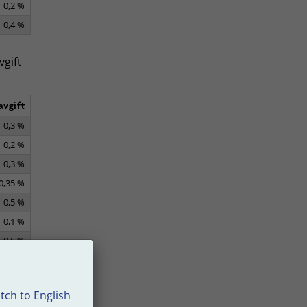
0,2 %
0,4 %
vgift
avgift
0,3 %
0,2 %
0,3 %
0,35 %
0,5 %
0,1 %
0,5 %
gift
tch to English