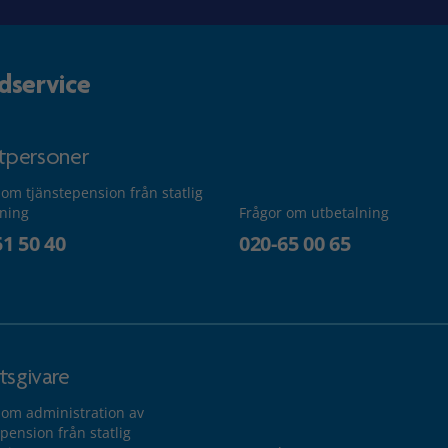
dservice
atpersoner
 om tjänstepension från statlig
lning
Frågor om utbetalning
51 50 40
020-65 00 65
tsgivare
 om administration av
pension från statlig