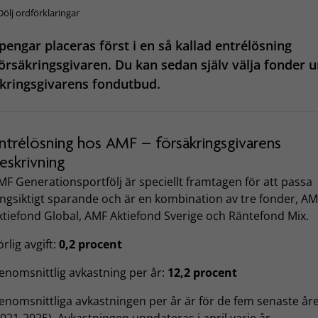
Dölj ordförklaringar
pengar placeras först i en så kallad entrélösning
örsäkringsgivaren. Du kan sedan själv välja fonder u
kringsgivarens fondutbud.
ntrélösning hos AMF – försäkringsgivarens
eskrivning
MF Generationsportfölj är speciellt framtagen för att passa
ångsiktigt sparande och är en kombination av tre fonder, A
ktiefond Global, AMF Aktiefond Sverige och Räntefond Mix.
rlig avgift:
0,2 procent
enomsnittlig avkastning per år:
12,2 procent
enomsnittliga avkastningen per år är för de fem senaste år
2021-2025). Avkastningen uppdateras i april varje år.