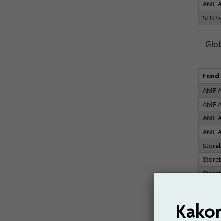
AMF A
SEB S
Glob
Fond
AMF A
AMF A
AMF A
AMF A
Store
Store
Store
Nya
Kakor