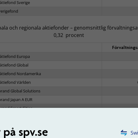
ktiefond Sverige
verigefond
ala och regionala aktiefonder – genomsnittlig förvaltningsa
0,32 procent
Förvaltnings
ktiefond Europa
ktiefond Global
ktiefond Nordamerika
ktiefond Världen
brand Global Solutions
brand Japan A EUR
brand Smart Cities
 marknads- och länderfonder – genomsnittlig förvaltningsav
 på spv.se
0,28 procent
Swi