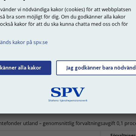
Förvaltnings
nvänder vi nödvändiga kakor (cookies) för att webbplatsen
tiefond Asien Stilla havet
 så bra som möjligt för dig. Om du godkänner alla kakor
 också kakor för att du ska kunna chatta med oss och för
ktiefond Tillväxtmarknader
.
nga räntefonder – genomsnittlig förvaltningsavgift 0,1 proc
änds kakor på spv.se
Förvaltnings
äntefond Lång
känner alla kakor
Jag godkänner bara nödvänd
rta räntefonder – genomsnittlig förvaltningsavgift 0,1 proc
Förvaltnings
öretagsobligationsfond
äntefond Kort
tefonder utland – genomsnittlig förvaltningsavgift 0,1 proc
Förvaltnings