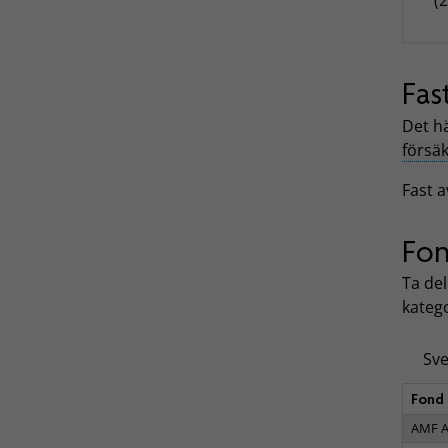
Fas
Det hä
försä
Fast a
Fo
Ta de
katego
Sve
Fond
AMF A