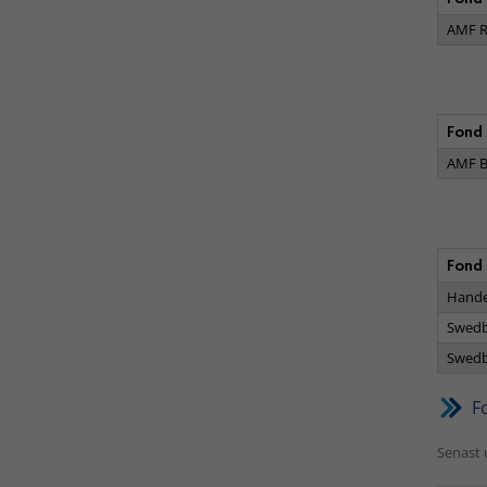
AMF R
Fond
AMF B
Fond
Hande
Swedb
Swedb
F
Senast 