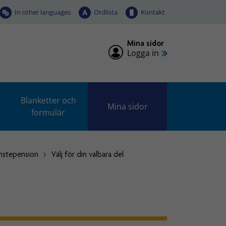
In other languages
Ordlista
Kontakt
Mina sidor
Logga in
Blanketter och
e
Mina sidor
formulär
änstepension
Välj för din valbara del