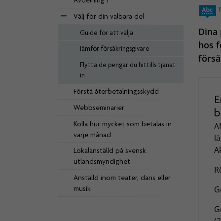
Avdelning 1
Välj för din valbara del
Dina 
Guide för att välja
hos f
Jämför försäkringsgivare
försä
Flytta de pengar du hittills tjänat
in
Förstå återbetalningsskydd
E
Webbseminarier
b
Kolla hur mycket som betalas in
A
varje månad
l
A
Lokalanställd på svensk
utlandsmyndighet
Rö
Anställd inom teater, dans eller
musik
G
G
(