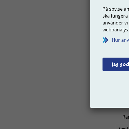
Fond
På spv.se a
AMF Ak
ska fungera
använder vi
AMF A
webbanalys
Lå
Hur anv
Fond
AMF R
Jag god
Ko
Fond
AMF F
AMF R
Rän
Fond