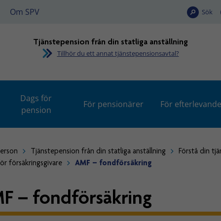
Om SPV
Sök
Tjänstepension från din statliga anställning
Tillhör du ett annat tjänstepensionsavtal?
Dags för
För pensionärer
För efterlevand
pension
person
Tjänstepension från din statliga anställning
Förstå din tj
ör försäkringsgivare
AMF – fondförsäkring
F – fondförsäkring